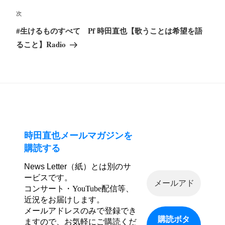
稿
ゲ
次
次
ー
の
#生けるものすべて Pf 時田直也【歌うことは希望を語
シ
投
ること】Radio
ョ
稿
ン
時田直也メールマガジンを
購読する
News Letter（紙）とは別のサ
ービスです。
コンサート・YouTube配信等、
近況をお届けします。
メールアドレスのみで登録でき
ますので、お気軽にご購読くだ