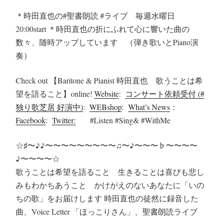
＊時田直也の#聖書朗読 #ライブ 毎週水曜日
20:00start ＊時田直也の折にふれて心に響いた曲の
数々、随時アップしています （弾き歌いとPiano演
奏）
Check out 【Baritone & Pianist 時田直也 歌うことは希
望を語ること】online!
Website
:
コンサート依頼受付 (#
独り歌芝居 好演中)
:
WEBshop
:
What’s News
：
Facebook
:
Twitter:
#Listen #Sing& #WithMe
☆♯〜♪♪〜〜〜〜〜〜〜〜〜♫〜♪〜〜〜♭〜〜〜〜
♪〜〜〜〜☆
歌うことは希望を語ること 生きることは喜びも悲し
みもわかちあうこと かけがえのないあなたに「いの
ちの歌」をお届けします 時田直也の徒然に録音した
曲、Voice Letter 「ほっこりさん」、聖書朗読ライブ