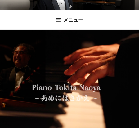
コ
時田直也 声楽
歌うことは希望を語ること、生きることは喜
ン
メニュー
びも悲しみもわかちあうことかけがえのない
テ
家/BARITONE
ン
あなたに「いのちの歌」をお届けします。
ツ
へ
ス
キ
ッ
プ