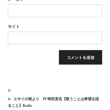
サイト
投
前
前
稿
の
エサイの根より Pf 時田直也【歌うことは希望を語
ナ
投
ること】Radio
ビ