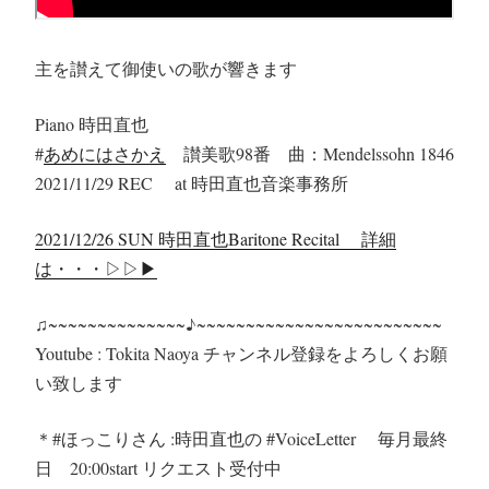
主を讃えて御使いの歌が響きます
Piano 時田直也
#
あめにはさかえ
讃美歌98番 曲：Mendelssohn 1846
2021/11/29 REC at 時田直也音楽事務所
2021/12/26 SUN 時田直也Baritone Recital 詳細
は・・・▷▷▶︎
♫~~~~~~~~~~~~~~♪~~~~~~~~~~~~~~~~~~~~~~~~~
Youtube : Tokita Naoya チャンネル登録をよろしくお願
い致します
＊#ほっこりさん :時田直也の #VoiceLetter 毎月最終
日 20:00start リクエスト受付中