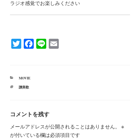
ラジオ感覚でお楽しみください
T
Fa
Li
E
wi
ce
ne
m
tte
bo
ail
r
ok
カ
MOVIE
テ
タ
讃美歌
ゴ
グ
リ
ー
コメントを残す
メールアドレスが公開されることはありません。
※
が付いている欄は必須項目です