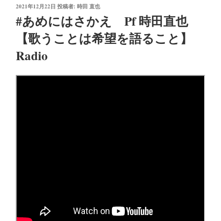
投
2021年12月22日
投稿者:
時田 直也
稿
#あめにはさかえ Pf 時田直也
日:
【歌うことは希望を語ること】
Radio