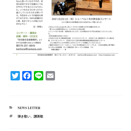
T
Fa
Li
E
wi
ce
ne
m
tte
bo
ail
r
ok
カ
NEWS LETTER
テ
タ
弾き歌い
、
讃美歌
ゴ
グ
リ
ー