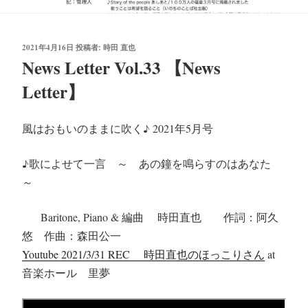
投
2021年4月16日
投稿者:
時田 直也
稿
News Letter Vol.33 【News
日:
Letter】
風はおもいのままに吹く♪ 2021年5月号
♪歌によせて一言 ～ あの鐘を鳴らすのはあなた
～
Baritone, Piano & 編曲 時田直也 作詞：阿久
悠 作曲：森田公一
Youtube 2021/3/31 REC 時田直也のほっこりさん
at
音楽ホール 里夢