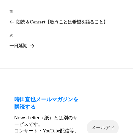
投
前
前
稿
の
朗読＆Concert【歌うことは希望を語ること】
ナ
投
ビ
次
次
稿
ゲ
の
一日延期
ー
投
シ
稿
ョ
ン
時田直也メールマガジンを
購読する
News Letter（紙）とは別のサ
ービスです。
コンサート・YouTube配信等、