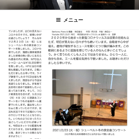
コ
時田直也 声楽
歌うことは希望を語ること、生きることは喜
ン
メニュー
びも悲しみもわかちあうことかけがえのない
テ
家/BARITONE
ン
あなたに「いのちの歌」をお届けします。
ツ
へ
ス
キ
ッ
プ