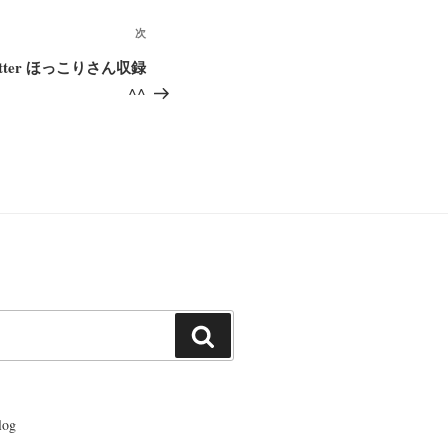
次
次
の
Letter ほっこりさん収録
投
^^
稿
検
索
og