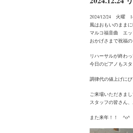
2024.12
日:
2024/12/24 
風はおもいのままに吹く
マルコ福音曲 エッ
おかげさまで祝福の
リハーサルが終わっ
今日のピアノもスタ
調律代の値上げにび
ご来場いただきまし
スタッフの皆さん、
また来年！！ ^o^