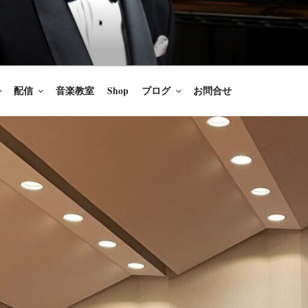
楽家/BARITONE
を語ること、生きることは喜び
のないあなたに「いのちの歌」
配信
音楽教室
Shop
ブログ
お問合せ