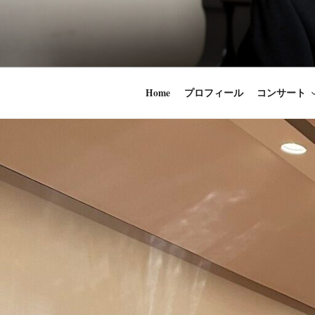
コ
ン
時田直也 声
歌うことは希望
テ
ン
うことかけがえ
ツ
Home
プロフィール
コンサート
へ
ス
キ
ッ
プ