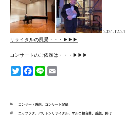
2024.12.24
リサイタルの風景・・・▶︎▶︎▶︎
コンサートのご依頼は・・・▶︎▶︎▶︎
T
Fa
Li
E
wi
ce
ne
m
tte
bo
ail
r
ok
カ
コンサート感想
、
コンサート記録
テ
タ
エッファタ
、
バリトンリサイタル
、
マルコ福音曲
、
感想
、
開け
ゴ
グ
リ
ー