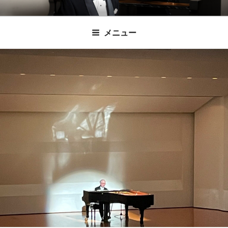
コ
時田直也 声楽
歌うことは希望を語ること、生きることは喜
ン
メニュー
びも悲しみもわかちあうことかけがえのない
テ
家/BARITONE
ン
あなたに「いのちの歌」をお届けします。
ツ
へ
ス
キ
ッ
プ