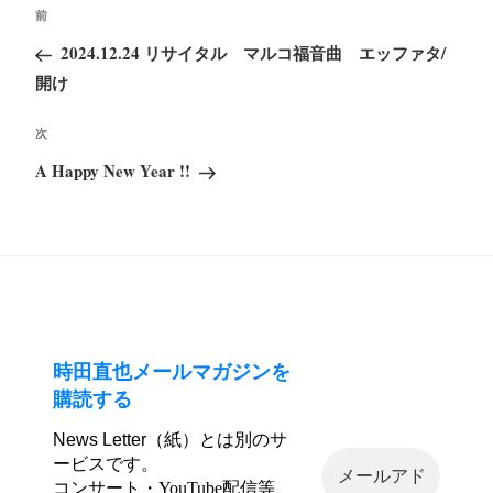
投
前
前
稿
の
2024.12.24 リサイタル マルコ福音曲 エッファタ/
ナ
投
開け
ビ
稿
ゲ
次
次
ー
の
A Happy New Year !!
シ
投
ョ
稿
ン
時田直也メールマガジンを
購読する
News Letter（紙）とは別のサ
ービスです。
コンサート・YouTube配信等、