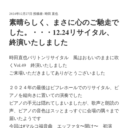
投
2024年12月27日
投稿者:
時田 直也
稿
素晴らしく、まさに心のご馳走で
日:
した。・・・12.24リサイタル、
終演いたしました
時田直也バリトンリサイタル 風はおもいのままに吹
くVol.49 終演いたしました
ご来場いただきましてありがとうございました
２０２４年の最後はピフレホールでのリサイタル、ピ
アノを縦向きに置いての演奏でした
ピアノの手元は隠れてしまいましたが、歌声と朗読の
声、ピアノの音色はスッとまっすぐに会場の隅々まで
届いたようです
今回は#マルコ福音曲 エッファタ〜開け〜 初演