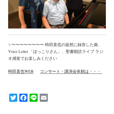
✨〜〜〜〜〜〜〜〜 時田直也の徒然に録音した曲、
Voice Letter 「ほっこりさん」、聖書朗読ライブ ラジ
オ感覚でお楽しみください
時田直也WEB
コンサート・講演会依頼は・・・
T
Fa
Li
E
wi
ce
ne
m
tte
bo
ail