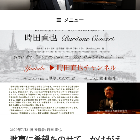
コ
時田直也 声楽
歌うことは希望を語ること、生きることは喜
ン
メニュー
びも悲しみもわかちあうことかけがえのない
テ
家/BARITONE
ン
あなたに「いのちの歌」をお届けします。
ツ
へ
ス
キ
ッ
プ
投
2020年7月31日
投稿者:
時田 直也
稿
歌声に希望をのせて かけがえ