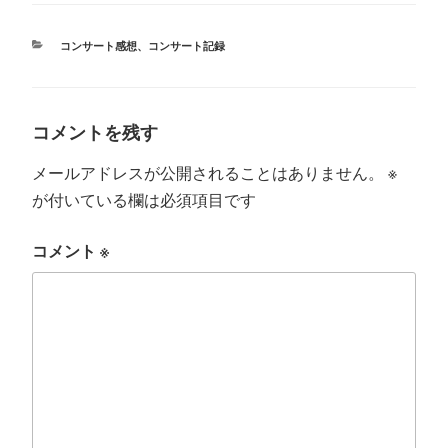
r
ok
カ
コンサート感想
、
コンサート記録
テ
ゴ
リ
ー
コメントを残す
メールアドレスが公開されることはありません。
※
が付いている欄は必須項目です
コメント
※