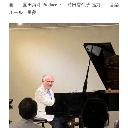
画： 園田海斗 Produce ： 時田香代子 協力： 音楽
ホール 里夢