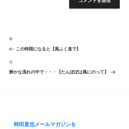
投
前
前
稿
の
この時期になると【風ふく道で】
ナ
投
ビ
次
次
稿
ゲ
の
静かな流れの中で・・・【たんぽぽは風にのって】
ー
投
シ
稿
ョ
ン
時田直也メールマガジンを