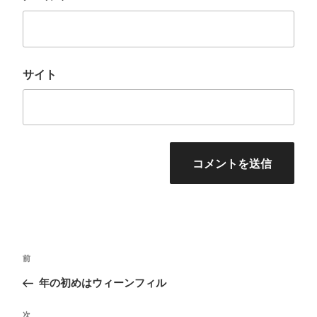
サイト
投
前
前
稿
の
年の初めはウィーンフィル
ナ
投
ビ
次