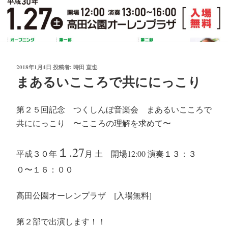
投
2018年1月4日
投稿者:
時田 直也
稿
まあるいこころで共ににっこり
日:
第２５回記念 つくしんぼ音楽会 まあるいこころで
共ににっこり 〜こころの理解を求めて〜
１.27
平成３０年
月 土 開場12:00 演奏１３：３
０〜１６：００
高田公園オーレンプラザ [入場無料]
第２部で出演します！！