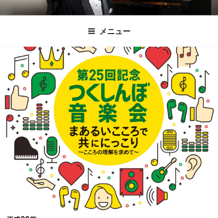
コ
時田直也 声楽
歌うことは希望を語ること、生きることは喜
ン
メニュー
びも悲しみもわかちあうことかけがえのない
テ
家/BARITONE
ン
あなたに「いのちの歌」をお届けします。
ツ
へ
ス
キ
ッ
プ