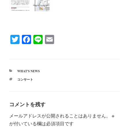
T
Fa
Li
E
wi
ce
ne
m
tte
bo
ail
r
ok
カ
WHAT'S NEWS
テ
タ
コンサート
ゴ
グ
リ
ー
コメントを残す
メールアドレスが公開されることはありません。
※
が付いている欄は必須項目です