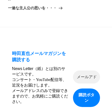
次
稿
ゲ
の
一途な主人公の思いを・・・
ー
投
シ
稿
ョ
ン
時田直也メールマガジンを
購読する
News Letter（紙）とは別のサ
ービスです。
コンサート・YouTube配信等、
近況をお届けします。
メールアドレスのみで登録でき
ますので、お気軽にご購読くだ
さい。