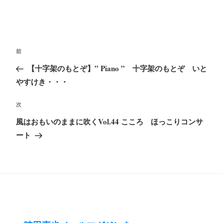
投
前
前
稿
の
【十字架のもとぞ】” Piano ” 十字架のもとぞ いと
ナ
投
やすけき・・・
ビ
稿
ゲ
次
次
ー
の
風はおもいのままに吹くVol.44 こころ ほっこりコンサ
シ
投
ート
ョ
稿
ン