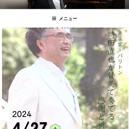
コ
時田直也 声楽
歌うことは希望を語ること、生きることは喜
ン
メニュー
びも悲しみもわかちあうことかけがえのない
テ
家/BARITONE
ン
あなたに「いのちの歌」をお届けします。
ツ
へ
ス
キ
ッ
プ