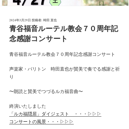
投
2024年3月29日
投稿者:
時田 直也
稿
青谷福音ルーテル教会７０周年記
日:
念感謝コンサート
青谷福音ルーテル教会７０周年記念感謝コンサート
声楽家・バリトン 時田直也が賛美で奏でる感謝と祈
り
〜朗読と賛美でつづるルカ福音曲〜
終演いたしました
「ルカ福隠居」ダイジェスト ・・・▷▷▷
コンサートの風景・・・▷▷▷