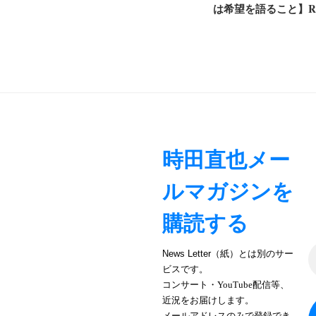
ナ
投
は希望を語ること】Ra
稿
ビ
ゲ
ー
シ
ョ
時田直也メー
ン
ルマガジンを
購読する
News Letter（紙）とは別のサー
ビスです。
コンサート・YouTube配信等、
近況をお届けします。
メールアドレスのみで登録でき