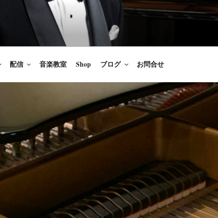
楽家/BARITONE
を語ること、生きることは喜び
のないあなたに「いのちの歌」
配信
音楽教室
Shop
ブログ
お問合せ