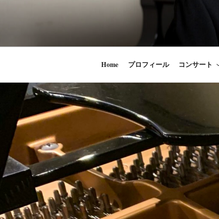
コ
ン
時田直也 声
歌うことは希望
テ
ン
うことかけがえ
ツ
Home
プロフィール
コンサート
へ
ス
キ
ッ
プ