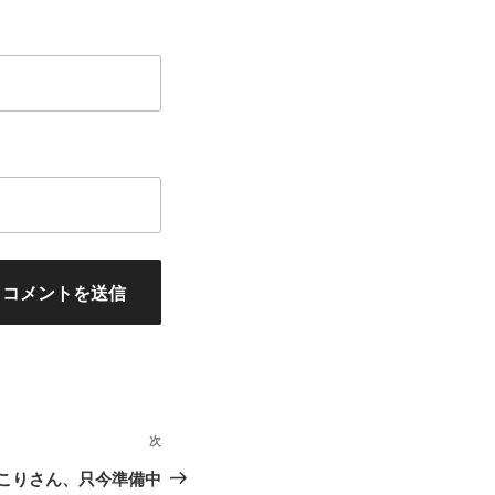
次
次
の
r ほっこりさん、只今準備中