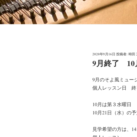
投
2020年9月16日
投稿者:
時田
稿
9月終了 1
日:
9月のそよ風ミュー
個人レッスン日 終
10月は第３水曜日
10月21日（水）の
見学希望の方は、14: