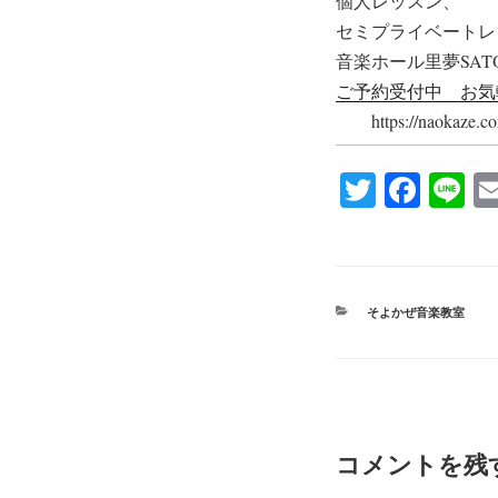
個人レッスン、
セミプライベートレ
音楽ホール里夢SAT
ご予約受付中 お気
https://naokaze.com/
T
Fa
Li
wi
ce
ne
tte
bo
r
ok
カ
そよかぜ音楽教室
テ
ゴ
リ
ー
コメントを残