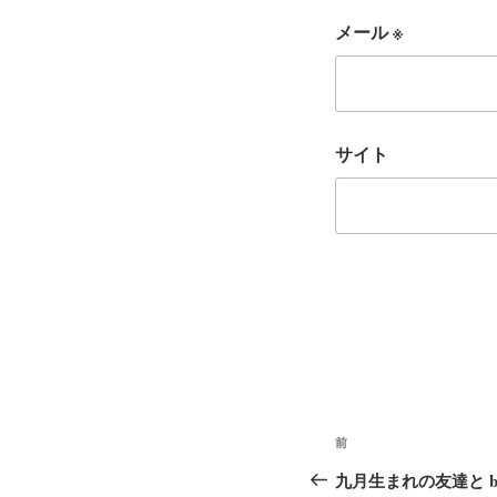
メール
※
サイト
投
前
前
稿
の
九月生まれの友達と br &