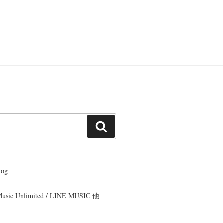
投
稿
検
索
og
 Music Unlimited / LINE MUSIC 他