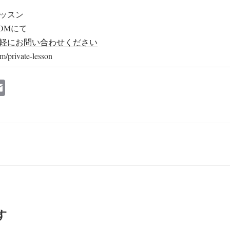
ッスン
OMにて
軽にお問い合わせください
private-lesson
E
m
ail
す