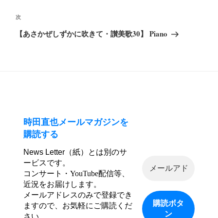
ビ
稿
ゲ
次
次
ー
の
【あさかぜしずかに吹きて・讃美歌30】 Piano
シ
投
ョ
稿
ン
時田直也メールマガジンを
購読する
News Letter（紙）とは別のサ
ービスです。
コンサート・YouTube配信等、
近況をお届けします。
メールアドレスのみで登録でき
ますので、お気軽にご購読くだ
さい。