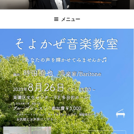
コ
時田直也 声楽
歌うことは希望を語ること、生きることは喜
ン
メニュー
びも悲しみもわかちあうことかけがえのない
テ
家/BARITONE
ン
あなたに「いのちの歌」をお届けします。
ツ
へ
ス
キ
ッ
プ