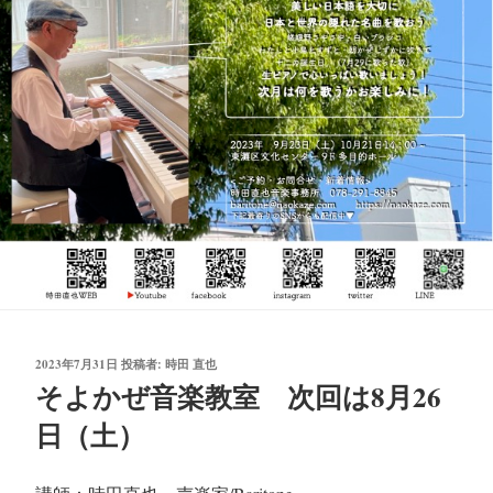
投
2023年7月31日
投稿者:
時田 直也
稿
そよかぜ音楽教室 次回は8月26
日:
日（土）