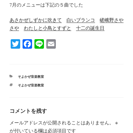
7月のメニューは下記の５曲でした
あさかぜしずかに吹きて
白いブランコ
嵯峨野さや
さや
わたしと小鳥とすずと
十二の誕生日
T
Fa
Li
E
wi
ce
ne
m
tte
bo
ail
r
ok
カ
そよかぜ音楽教室
テ
タ
そよかぜ音楽教室
ゴ
グ
リ
ー
コメントを残す
メールアドレスが公開されることはありません。
※
が付いている欄は必須項目です