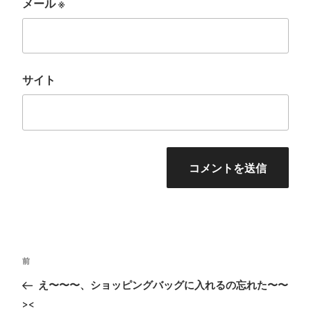
メール
※
サイト
投
前
前
稿
の
え〜〜〜、ショッピングバッグに入れるの忘れた〜〜
ナ
投
><