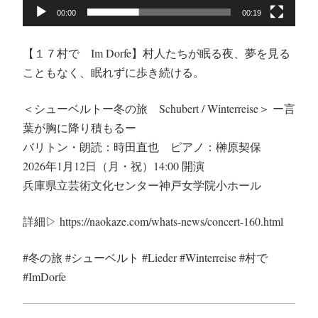
00:00
00:19
【１７村で Im Dorfe】村人たちが眠る夜、夢を見る
こともなく、眠れずに歩き続ける。
＜シューベルトー冬の旅 Schubert / Winterreise＞ ー言
葉が胸に降り積もるー
バリトン・朗読：時田直也 ピアノ：榊原契保
2026年1月12日（月・祝）14:00 開演
兵庫県立芸術文化センター神戸女学院小ホール
詳細▷ https://naokaze.com/whats-news/concert-160.html
#冬の旅 #シューベルト #Lieder #Winterreise #村で
#ImDorfe