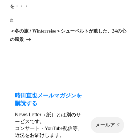
ナ
投
を・・・
ビ
稿
ゲ
次
次
ー
の
＜冬の旅 / Winterreise＞シューベルトが遺した、24の心
シ
投
の風景
ョ
稿
ン
時田直也メールマガジンを
購読する
News Letter（紙）とは別のサ
ービスです。
コンサート・YouTube配信等、
近況をお届けします。