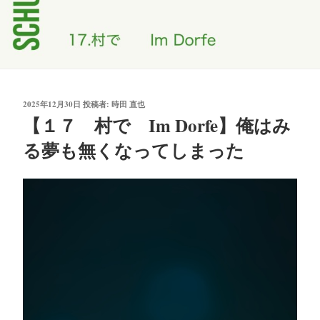
投
2025年12月30日
投稿者:
時田 直也
稿
【１７ 村で Im Dorfe】俺はみ
日:
る夢も無くなってしまった
動
画
プ
レ
ー
ヤ
ー