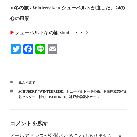
＜冬の旅 / Winterreise＞シューベルトが遺した、24の
心の風景
▶︎
シューベルト冬の旅 short・・・▷
T
Fa
Li
E
wi
ce
ne
m
tte
bo
ail
r
ok
カ
風ふく道で
テ
タ
SCHUBERT / WINTERREISE
、
シューベルトー冬の旅
、
兵庫県立芸術文
ゴ
グ
化センター
、
村で IM DORFE
、
神戸女学院小ホール
リ
ー
コメントを残す
メールアドレスが公開されることはありません。
※