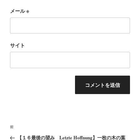
メール
※
サイト
投
前
前
稿
の
【１６最後の望み Letzte Hoffnung】一枚の木の葉