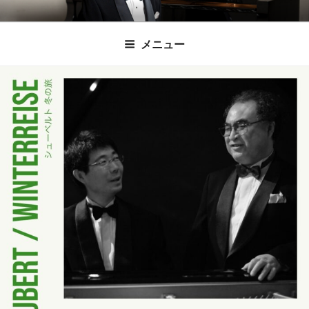
コ
時田直也 声楽
歌うことは希望を語ること、生きることは喜
ン
メニュー
びも悲しみもわかちあうことかけがえのない
テ
家/BARITONE
ン
あなたに「いのちの歌」をお届けします。
ツ
へ
ス
キ
ッ
プ