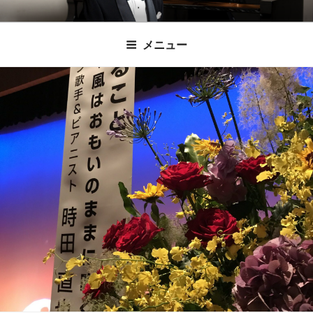
コ
時田直也 声楽
歌うことは希望を語ること、生きることは喜
ン
メニュー
びも悲しみもわかちあうことかけがえのない
テ
家/BARITONE
ン
あなたに「いのちの歌」をお届けします。
ツ
へ
ス
キ
ッ
プ