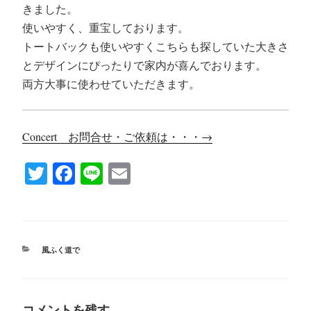
きました。
使いやすく、重宝しております。
トートバックも使いやすくこちらも探していた大きさ
とデザインにぴったりで家内が喜んでおります。
両方大事に使わせていただきます。
Concert お問合せ・ご依頼は・・・→
T
Fa
Li
E
wi
ce
ne
m
tte
bo
ail
r
ok
カ
風ふく道で
テ
ゴ
リ
ー
コメントを残す