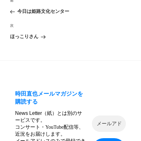
前
前
稿
の
今日は姫路文化センター
ナ
投
ビ
次
次
稿
ゲ
の
ほっこりさん
ー
投
シ
稿
ョ
ン
時田直也メールマガジンを
購読する
News Letter（紙）とは別のサ
ービスです。
コンサート・YouTube配信等、
近況をお届けします。
メールアドレスのみで登録でき