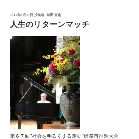
投
2017年6月27日
投稿者:
時田 直也
稿
人生のリターンマッチ
日:
第６７回”社会を明るくする運動”姫路市推進大会