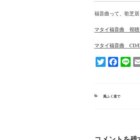
福音曲って、歌芝居
マタイ福音曲 視聴
マタイ福音曲 CD
T
Fa
Li
wi
ce
ne
tte
bo
r
ok
カ
風ふく道で
テ
ゴ
リ
ー
コメントを残