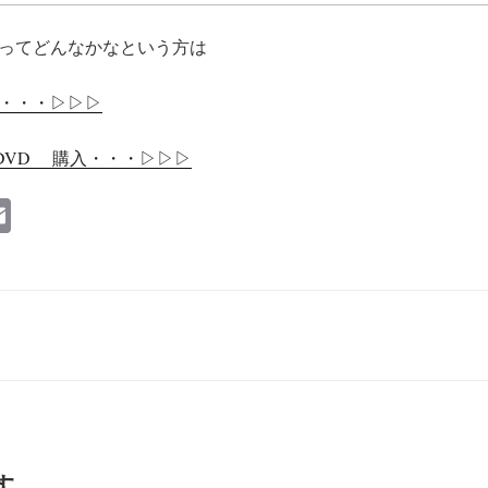
ってどんなかなという方は
・・・▷▷▷
/DVD 購入・・・▷▷▷
E
m
ail
す