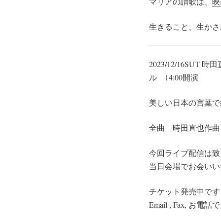
マリアの讃歌は、
映
生きること、生かさ
2023/12/16S
ル 14:00開演
美しい日本の言葉で
全曲 時田直也作曲
今回ライブ配信は致
当日会場でお会いい
チケット発売中で
Email , Fax, お