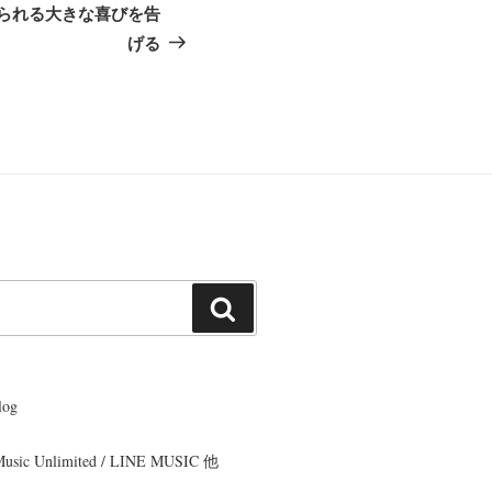
の
られる大きな喜びを告
投
げる
稿
検
索
og
 Music Unlimited / LINE MUSIC 他