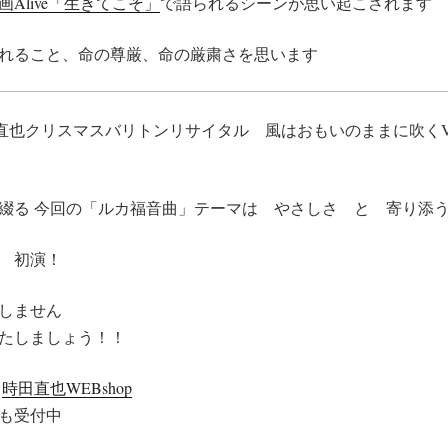
画Alive「生きてこそ」
で語られるシーンが思い起こされます
れること、命の尊厳、命の厳粛さを思います
UT 時田直也クリスマスバリトンリサイタル 風はおもいのままに吹くVo
綴る 今回の「ルカ福音曲」テーマは やさしさ と 寄り添
 初演！
しません
たしましょう！！
す
時田直也WEBshop
電話でも受付中