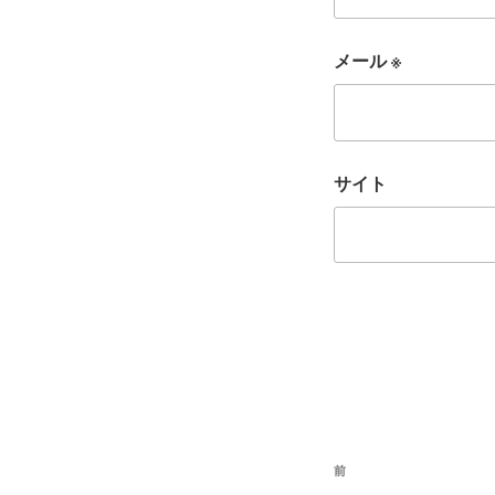
メール
※
サイト
投
前
前