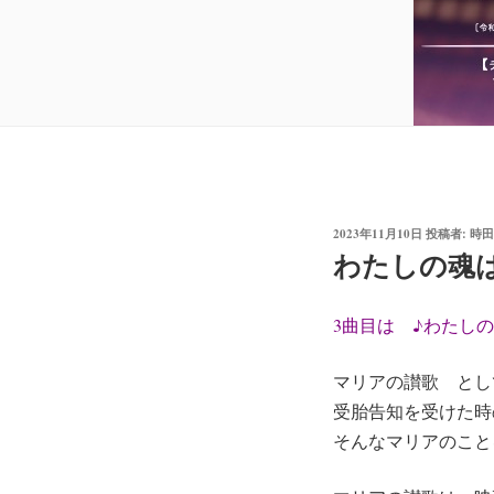
投
2023年11月10日
投稿者:
時田
稿
わたしの魂
日:
3曲目は ♪わたし
マリアの讃歌 とし
受胎告知を受けた時
そんなマリアのこと