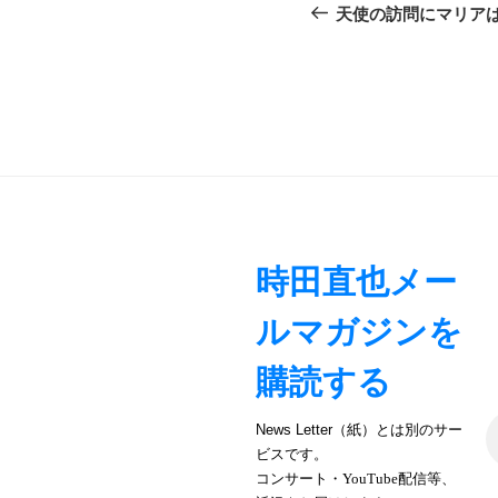
稿
の
天使の訪問にマリア
ナ
投
稿
ビ
ゲ
ー
シ
ョ
時田直也メー
ン
ルマガジンを
購読する
News Letter（紙）とは別のサー
ビスです。
コンサート・YouTube配信等、