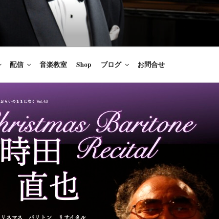
楽家/BARITONE
を語ること、生きることは喜び
のないあなたに「いのちの歌」
配信
音楽教室
Shop
ブログ
お問合せ