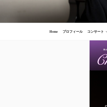
コ
ン
時田直也 声
歌うことは希望
テ
ン
うことかけがえ
ツ
Home
プロフィール
コンサート
へ
ス
キ
ッ
プ