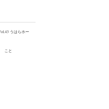
l.43 うはらホー
う こと