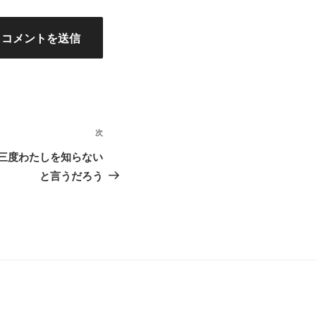
次
次
の
三度わたしを知らない
投
と言うだろう
稿