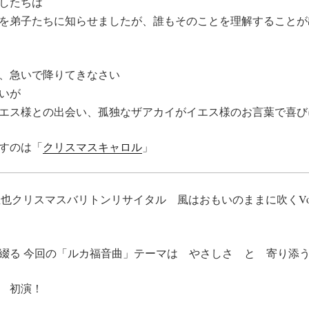
したちは
を弟子たちに知らせましたが、誰もそのことを理解することが
、急いで降りてきなさい
いが
エス様との出会い、孤独なザアカイがイエス様のお言葉で喜び
すのは「
クリスマスキャロル
」
T 時田直也クリスマスバリトンリサイタル 風はおもいのままに吹くVol
綴る 今回の「ルカ福音曲」テーマは やさしさ と 寄り添
 初演！