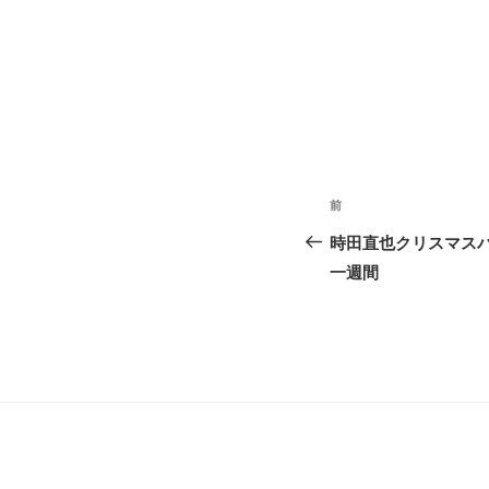
投
前
前
稿
の
時田直也クリスマス
ナ
投
一週間
稿
ビ
ゲ
ー
シ
ョ