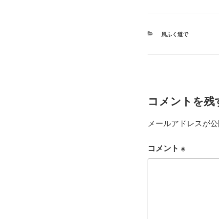
tte
bo
r
ok
カ
風ふく道で
テ
ゴ
リ
ー
コメントを残
メールアドレスが公
コメント
※