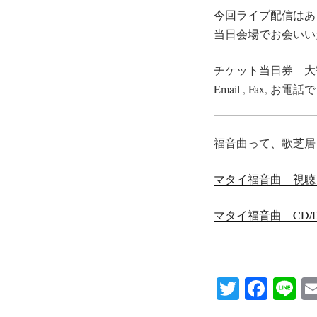
今回ライブ配信はあ
当日会場でお会いい
チケット当日券 
Email , Fax, お
福音曲って、歌芝居
マタイ福音曲 視聴
マタイ福音曲 CD
T
Fa
Li
wi
ce
ne