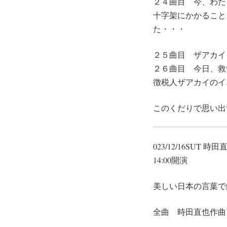
２４曲目 今、わた
十字架にかかること
た・・・
２５曲目 ザアカイ
２６曲目 今日、救
徴税人ザアカイのイ
このくだりで思い出
023/12/16SU
14:00開演
美しい日本の言葉で
全曲 時田直也作曲