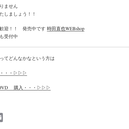
りません
たしましょう！！
大歓迎！！ 発売中です
時田直也WEBshop
電話でも受付中
ってどんなかなという方は
・・・▷▷▷
/DVD 購入・・・▷▷▷
E
m