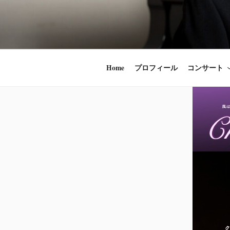
コ
ン
時田直也 声
歌うことは希望
テ
ン
うことかけがえ
ツ
Home
プロフィール
コンサート
へ
ス
キ
ッ
プ