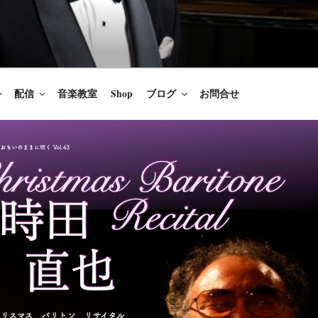
楽家/BARITONE
を語ること、生きることは喜び
のないあなたに「いのちの歌」
配信
音楽教室
Shop
ブログ
お問合せ