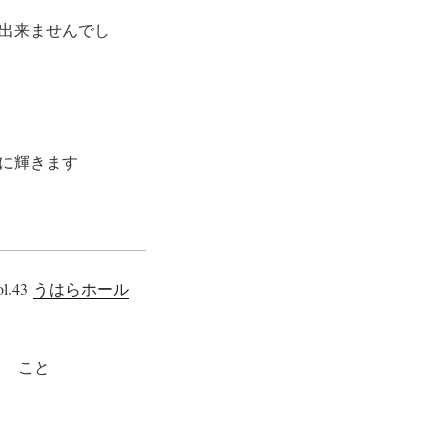
出来ませんでし
に輝きます
.43
うはらホール
う こと