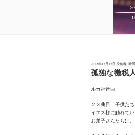
投
2023年12月12日
投稿者:
時田
稿
孤独な徴税
日:
ルカ福音曲
２３曲目 子供たち
イエス様に触れてい
お弟子さんたちは、