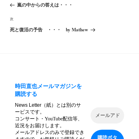
の
嵐の中からの答えは・・・
ナ
投
ビ
次
次
稿
ゲ
の
死と復活の予告 ・・・ by Mathew
ー
投
シ
稿
ョ
ン
時田直也メールマガジンを
購読する
News Letter（紙）とは別のサ
ービスです。
コンサート・YouTube配信等、
近況をお届けします。
メールアドレスのみで登録でき