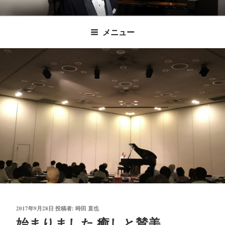
コ
時田直也 声楽
歌うことは希望を語ること、生きることは喜
ン
メニュー
びも悲しみもわかちあうことかけがえのない
テ
家/BARITONE
ン
あなたに「いのちの歌」をお届けします。
ツ
へ
ス
キ
ッ
プ
投
2017年9月28日
投稿者:
時田 直也
稿
始まりました 癒しと賛美