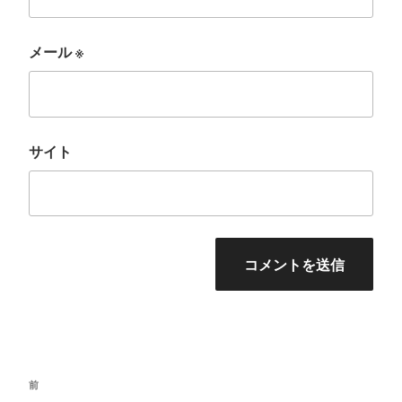
メール
※
サイト
投
前
前
稿