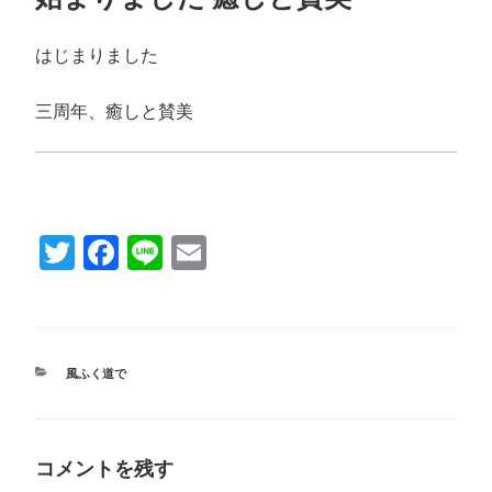
日:
はじまりました
三周年、癒しと賛美
T
Fa
Li
E
wi
ce
ne
m
tte
bo
ail
r
ok
カ
風ふく道で
テ
ゴ
リ
ー
コメントを残す