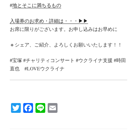
#
地とそこに満ちるもの
入場券のお求め・詳細は・・・▶︎▶︎
お席に限りがございます。お申し込みはお早めに
🔹シェア、ご紹介、よろしくお願いいたします！！
#宝塚
#チャリティコンサート
#ウクライナ支援
#時田
直也
#LOVEウクライナ
T
Fa
Li
E
wi
ce
ne
m
tte
bo
ail