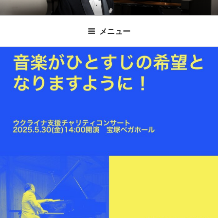
コ
時田直也 声楽
歌うことは希望を語ること、生きることは喜
ン
メニュー
びも悲しみもわかちあうことかけがえのない
テ
家/BARITONE
ン
あなたに「いのちの歌」をお届けします。
ツ
へ
ス
キ
ッ
プ