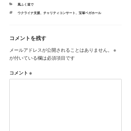
r
ok
カ
風ふく道で
テ
タ
ウクライナ支援
、
チャリティコンサート
、
宝塚ベガホール
ゴ
グ
リ
ー
コメントを残す
メールアドレスが公開されることはありません。
※
が付いている欄は必須項目です
コメント
※