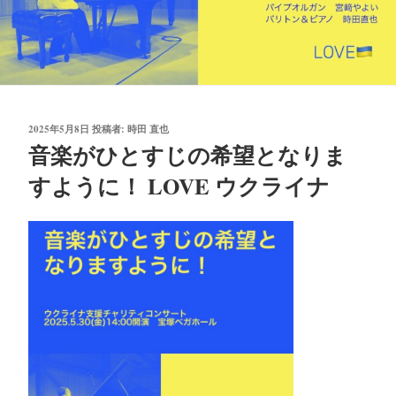
投
2025年5月8日
投稿者:
時田 直也
稿
音楽がひとすじの希望となりま
日:
すように！ LOVE ウクライナ