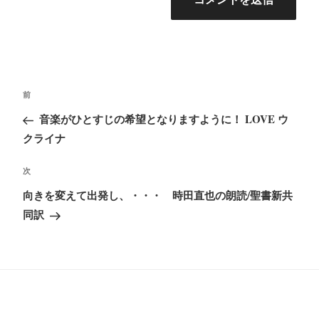
投
前
前
稿
の
音楽がひとすじの希望となりますように！ LOVE ウ
ナ
投
クライナ
ビ
稿
ゲ
次
次
ー
の
向きを変えて出発し、・・・ 時田直也の朗読/聖書新共
シ
投
同訳
ョ
稿
ン