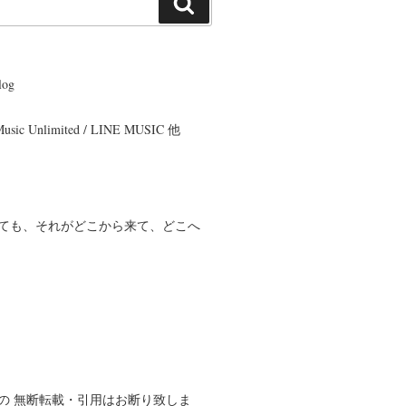
検
索
og
 Music Unlimited / LINE MUSIC 他
ても、それがどこから来て、どこへ
の 無断転載・引用はお断り致しま