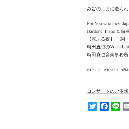
み旨のままに造られ
For You who loves Jap
Baritone, Piano
【雪ふる夜】 詞・
時田直也のVoice Lett
時田直也音楽事務所
#ほっこり #ゆったり #日
コンサートのご依頼
T
Fa
Li
wi
ce
ne
tte
bo