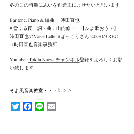
冬のこの時期に思いを創造主によせたいと思います
Baritone, Piano & 編曲 時田直也
#
雪ふる夜
詞・曲：山内修一 【友よ歌おう16】
時田直也のVoice Letter #ほっこりさん 2023/1/3 REC
at 時田直也音楽事務所
Youtube :
Tokita Naoya チャンネル
登録をよろしくお願
い致します
そよ風音楽教室・・・▷▷▷
T
Fa
Li
E
wi
ce
ne
m
tte
bo
ail