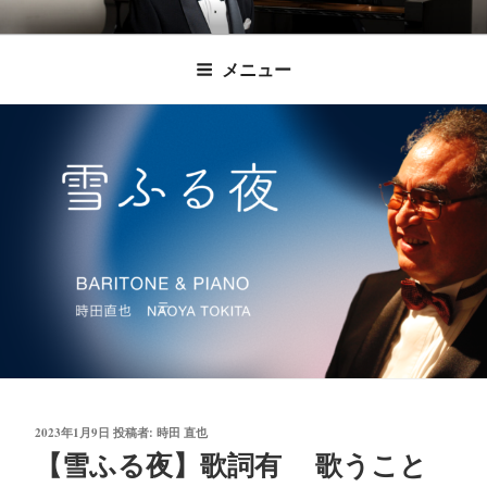
コ
時田直也 声楽
歌うことは希望を語ること、生きることは喜
ン
メニュー
びも悲しみもわかちあうことかけがえのない
テ
家/BARITONE
ン
あなたに「いのちの歌」をお届けします。
ツ
へ
ス
キ
ッ
プ
投
2023年1月9日
投稿者:
時田 直也
稿
【雪ふる夜】歌詞有 歌うこと
日: