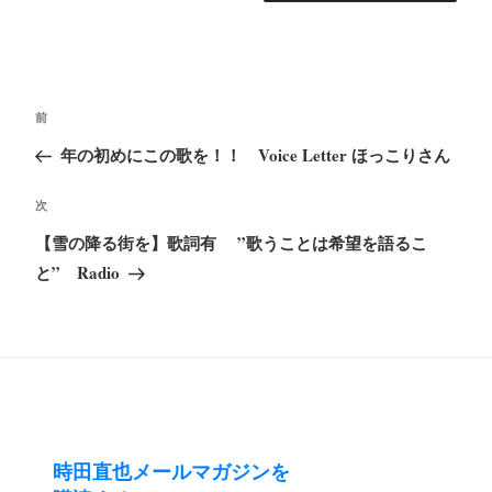
投
前
前
稿
の
年の初めにこの歌を！！ Voice Letter ほっこりさん
ナ
投
ビ
次
次
稿
ゲ
の
【雪の降る街を】歌詞有 ”歌うことは希望を語るこ
ー
投
と” Radio
シ
稿
ョ
ン
時田直也メールマガジンを