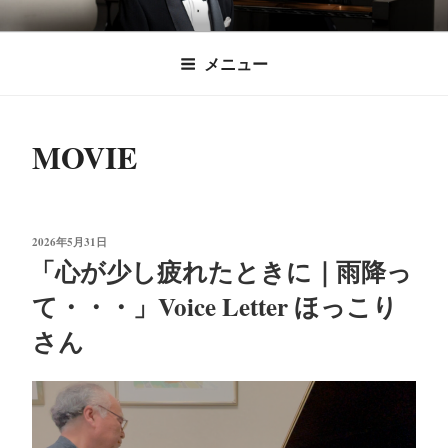
コ
時田直也 声楽
歌うことは希望を語ること、生きることは喜
ン
メニュー
びも悲しみもわかちあうことかけがえのない
テ
家/BARITONE
ン
あなたに「いのちの歌」をお届けします。
ツ
MOVIE
へ
ス
キ
ッ
投
2026年5月31日
プ
稿
「心が少し疲れたときに｜雨降っ
日:
て・・・」Voice Letter ほっこり
さん