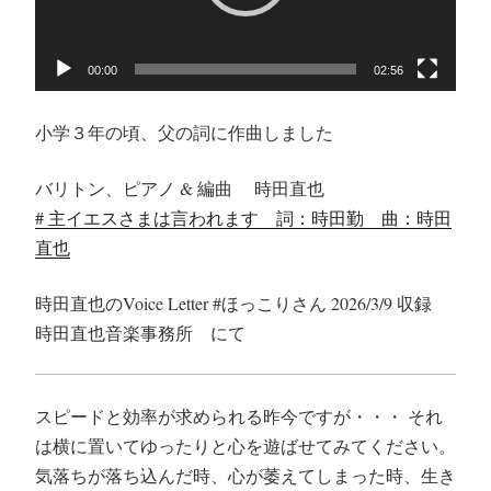
ヤ
ー
00:00
02:56
小学３年の頃、父の詞に作曲しました
バリトン、ピアノ & 編曲 時田直也
# 主イエスさまは言われます 詞：時田勤 曲：時田
直也
時田直也のVoice Letter #ほっこりさん 2026/3/9 収録
時田直也音楽事務所 にて
スピードと効率が求められる昨今ですが・・・ それ
は横に置いてゆったりと心を遊ばせてみてください。
気落ちが落ち込んだ時、心が萎えてしまった時、生き