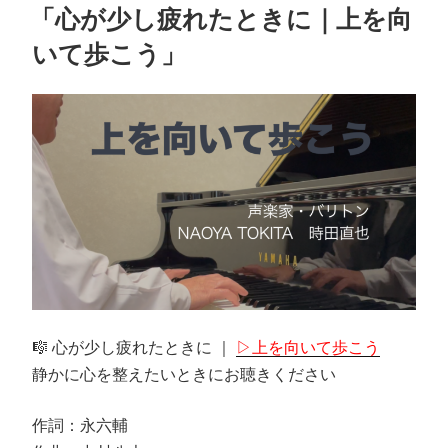
r
ok
稿
「心が少し疲れたときに｜上を向
日:
いて歩こう」
🎼 心が少し疲れたときに ｜
▷上を向いて歩こう
静かに心を整えたいときにお聴きください
作詞：永六輔