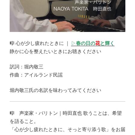
春の日の
花
と輝く
🎼 心が少し疲れたときに ｜
▷
静かに心を整えたいときにお聴きください
訳詞：堀内敬三
作曲：アイルランド民謡
堀内敬三氏の名訳を味わってみてください
🎼 声楽家・バリトン｜時田直也 歌うことは、希望
を語ること。
「心が少し疲れたときに、そっと寄り添う歌」をお届