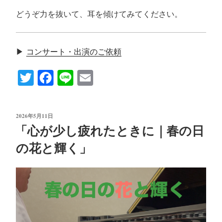
どうぞ力を抜いて、耳を傾けてみてください。
▶
コンサート・出演のご依頼
T
Fa
Li
E
wi
ce
ne
m
tte
bo
ail
投
2026年5月11日
r
ok
稿
「心が少し疲れたときに｜春の日
日:
の花と輝く」