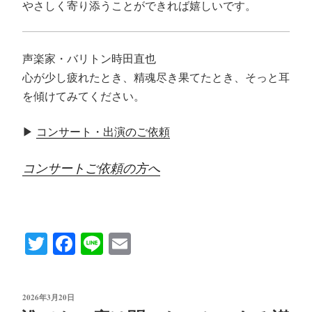
やさしく寄り添うことができれば嬉しいです。
声楽家・バリトン時田直也
心が少し疲れたとき、精魂尽き果てたとき、そっと耳
を傾けてみてください。
▶
コンサート・出演のご依頼
コンサートご依頼の方へ
T
Fa
Li
E
wi
ce
ne
m
tte
bo
ail
投
2026年3月20日
r
ok
稿