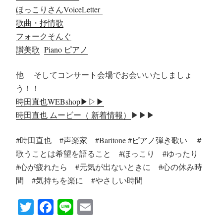
ほっこりさんVoiceLetter
歌曲・抒情歌
フォークそんぐ
讃美歌
Piano ピアノ
他 そしてコンサート会場でお会いいたしましょ
う！！
時田直也WEBshop▶︎▷▶︎
時田直也 ムービー（ 新着情報）
▶︎▶︎▶︎
#時田直也 #声楽家 #Baritone #ピアノ弾き歌い ＃
歌うことは希望を語ること #ほっこり #ゆったり
#心が疲れたら #元気が出ないときに #心の休み時
間 #気持ちを楽に #やさしい時間
T
Fa
Li
E