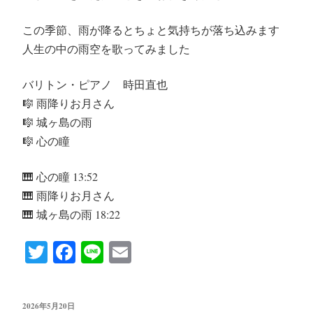
この季節、雨が降るとちょと気持ちが落ち込みます
人生の中の雨空を歌ってみました
バリトン・ピアノ 時田直也
🎼 雨降りお月さん
🎼 城ヶ島の雨
🎼 心の瞳
🎹 心の瞳 13:52
🎹 雨降りお月さん
🎹 城ヶ島の雨 18:22
T
Fa
Li
E
wi
ce
ne
m
tte
bo
ail
投
2026年5月20日