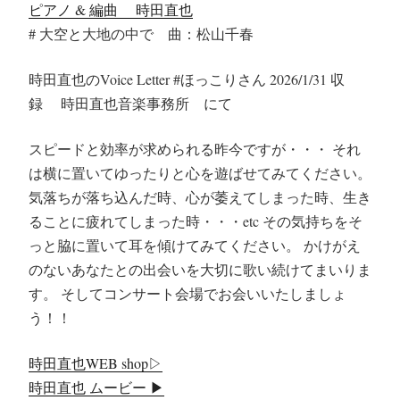
ピアノ & 編曲 時田直也
# 大空と大地の中で 曲：松山千春
時田直也のVoice Letter #ほっこりさん 2026/1/31 収
録 時田直也音楽事務所 にて
スピードと効率が求められる昨今ですが・・・ それ
は横に置いてゆったりと心を遊ばせてみてください。
気落ちが落ち込んだ時、心が萎えてしまった時、生き
ることに疲れてしまった時・・・etc その気持ちをそ
っと脇に置いて耳を傾けてみてください。 かけがえ
のないあなたとの出会いを大切に歌い続けてまいりま
す。 そしてコンサート会場でお会いいたしましょ
う！！
時田直也WEB shop▷
時田直也 ムービー ▶︎