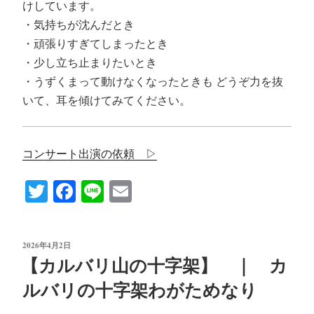
けしています。
・気持ちが沈んだとき
・頑張りすぎてしまったとき
・少し立ち止まりたいとき
・うずくまって動けなくなったときも どうぞ力を抜
いて、耳を傾けてみてください。
コンサート出演の依頼 ▷
T
Fa
Li
E
wi
ce
ne
m
tte
bo
ail
投
2026年4月2日
r
ok
稿
【カルバリ山の十字架】 ｜ カ
日:
ルバリの十字架わがためなり