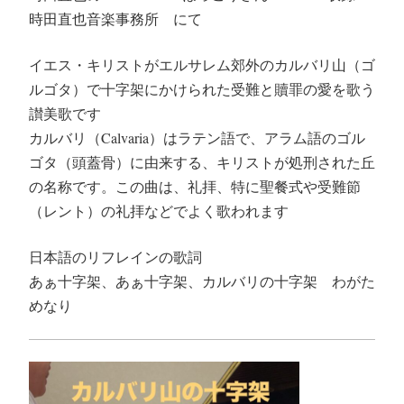
時田直也音楽事務所 にて
イエス・キリストがエルサレム郊外のカルバリ山（ゴ
ルゴタ）で十字架にかけられた受難と贖罪の愛を歌う
讃美歌です
カルバリ（Calvaria）はラテン語で、アラム語のゴル
ゴタ（頭蓋骨）に由来する、キリストが処刑された丘
の名称です。
この曲は、礼拝、特に聖餐式や受難節
（レント）の礼拝などでよく歌われます
日本語のリフレインの歌詞
あぁ十字架、あぁ十字架、カルバリの十字架 わがた
めなり