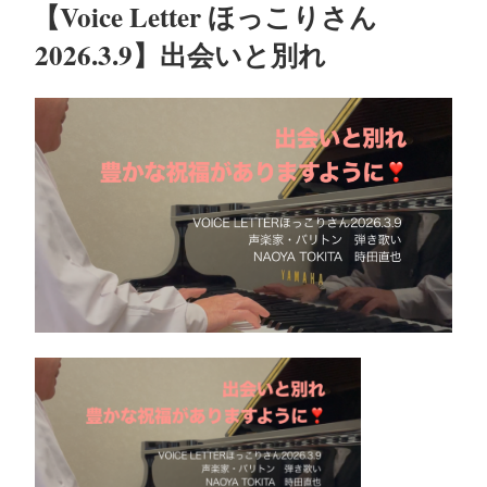
r
ok
稿
【Voice Letter ほっこりさん
日:
2026.3.9】出会いと別れ