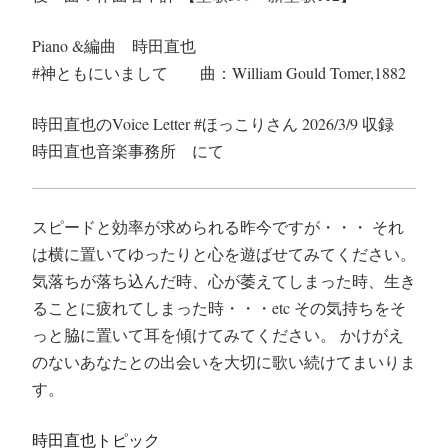
Piano &編曲 時田直也
#神ともにいまして 曲：William Gould Tomer,1882
時田直也のVoice Letter #ほっこりさん 2026/3/9 収録
時田直也音楽事務所 にて
スピードと効率が求められる昨今ですが・・・ それ
は横に置いてゆったりと心を遊ばせてみてください。
気落ちが落ち込んだ時、心が萎えてしまった時、生き
ることに疲れてしまった時・・・etc その気持ちをそ
っと脇に置いて耳を傾けてみてください。 かけがえ
のないあなたとの出会いを大切に歌い続けてまいりま
す。
時田直也トピック