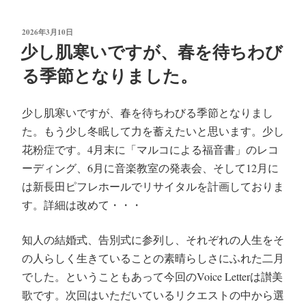
wi
ce
ne
m
tte
bo
ail
投
2026年3月10日
r
ok
稿
少し肌寒いですが、春を待ちわび
日:
る季節となりました。
少し肌寒いですが、春を待ちわびる季節となりまし
た。もう少し冬眠して力を蓄えたいと思います。少し
花粉症です。4月末に「マルコによる福音書」のレコ
ーディング、6月に音楽教室の発表会、そして12月に
は新長田ピフレホールでリサイタルを計画しておりま
す。詳細は改めて・・・
知人の結婚式、告別式に参列し、それぞれの人生をそ
の人らしく生きていることの素晴らしさにふれた二月
でした。ということもあって今回のVoice Letterは讃美
歌です。次回はいただいているリクエストの中から選