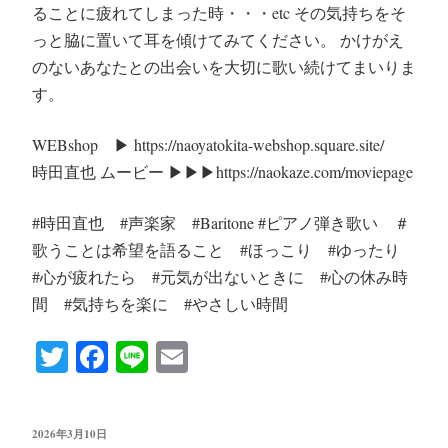
ることに疲れてしまった時・・・etc その気持ちをそ
っと脇に置いて耳を傾けてみてください。 かけがえ
のないあなたとの出会いを大切に歌い続けてまいりま
す。
WEBshop ▶︎ https://naoyatokita-webshop.square.site/
時田直也 ムービー ▶︎▶︎▶︎https://naokaze.com/moviepage
#時田直也 #声楽家 #Baritone #ピアノ弾き歌い ＃
歌うことは希望を語ること #ほっこり #ゆったり
#心が疲れたら #元気が出ないときに #心の休み時
間 #気持ちを楽に #やさしい時間
T
Fa
Li
E
wi
ce
ne
m
tte
bo
ail
投
2026年3月10日