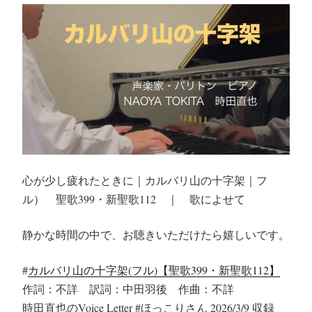
心が少し疲れたときに｜カルバリ山の十字架｜フ
ル） 聖歌399・新聖歌112 ｜ 歌によせて
静かな時間の中で、お聴きいただけたら嬉しいです。
#
カルバリ山の十字架(フル)【聖歌399・新聖歌112】
作詞：不詳 訳詞：中田羽後 作曲：不詳
時田直也のVoice Letter #ほっこりさん 2026/3/9 収録