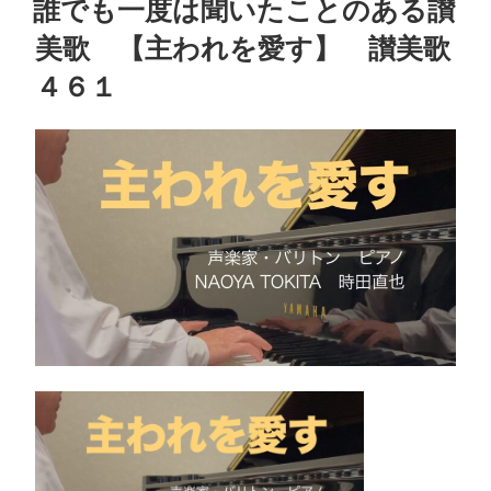
誰でも一度は聞いたことのある讃
日:
美歌 【主われを愛す】 讃美歌
４６１