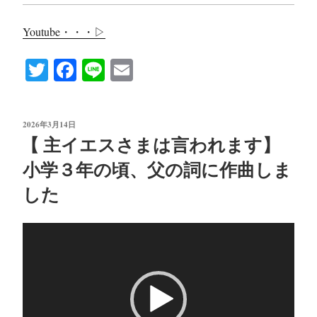
Youtube・・・▷
T
Fa
Li
E
wi
ce
ne
m
tte
bo
ail
投
2026年3月14日
r
ok
稿
【 主イエスさまは言われます】
日:
小学３年の頃、父の詞に作曲しま
した
動
画
プ
レ
ー