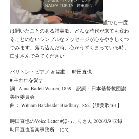
誰でも一度
は聞いたことのある讃美歌、どんな時代が来ても変わ
ることのないシンプルなメッセージが心をやさしくつ
つみます。落ち込んだ時、心がうずくまっている時、
口ずさんでみてください
バリトン・ピアノ & 編曲 時田直也
# 主われを愛す
詞 : Anna Barlett Warner, 1859 訳詞：日本基督教団讃
美歌委員会
曲： William Batchelder Bradbury,1862【讃美歌461】
時田直也のVoice Letter #ほっこりさん 2026/3/9 収録
時田直也音楽事務所 にて