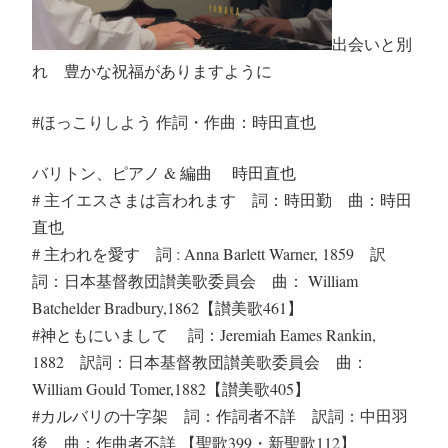
出会いと別
れ 豊かな祝福がありますように
#ほっこりしよう 作詞・作曲：時田直也
バリトン、ピアノ & 編曲 時田直也
# 主イエスさまは言われます 詞：時田勤 曲：時田
直也
# 主われを愛す 詞 : Anna Barlett Warner, 1859 訳
詞：日本基督教団讃美歌委員会 曲： William
Batchelder Bradbury,1862【讃美歌461】
#神ともにいまして 詞：Jeremiah Eames Rankin,
1882 訳詞：日本基督教団讃美歌委員会 曲：
William Gould Tomer,1882【讃美歌405】
#カルバリの十字架 詞：作詞者不詳 訳詞：中田羽
後 曲：作曲者不詳 【聖歌399・新聖歌112】