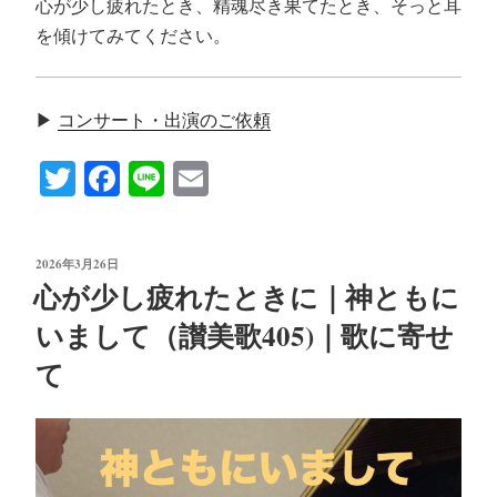
心が少し疲れたとき、精魂尽き果てたとき、そっと耳
を傾けてみてください。
▶
コンサート・出演のご依頼
T
Fa
Li
E
wi
ce
ne
m
tte
bo
ail
投
2026年3月26日
r
ok
稿
心が少し疲れたときに｜神ともに
日:
いまして（讃美歌405)｜歌に寄せ
て