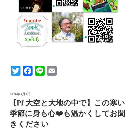
T
Fa
Li
E
wi
ce
ne
m
tte
bo
ail
投
2026年3月3日
r
ok
稿
【Pf 大空と大地の中で】この寒い
日:
季節に身も心❤️も温かくしてお聞
きください