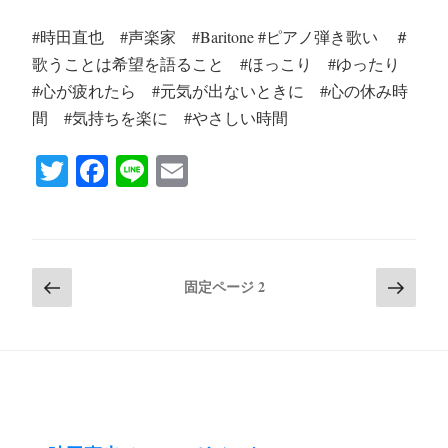
#時田直也 #声楽家 #Baritone #ピアノ弾き歌い ＃
歌うことは希望を語ること #ほっこり #ゆったり
#心が疲れたら #元気が出ないときに #心の休み時
間 #気持ちを楽に #やさしい時間
T
Fa
Li
E
wi
ce
ne
m
tte
bo
ail
r
ok
投
前
次
固定ページ
2
の
の
稿
ペ
ペ
の
ー
ー
ペ
ジ
ジ
ー
ジ