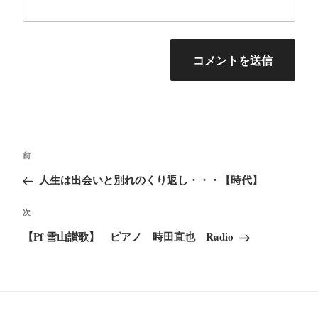
投
前
前
稿
の
人生は出会いと別れのくり返し・・・【時代】
ナ
投
ビ
次
次
稿
ゲ
の
【Pf 雪山讃歌】 ピアノ 時田直也 Radio
ー
投
シ
稿
ョ
ン