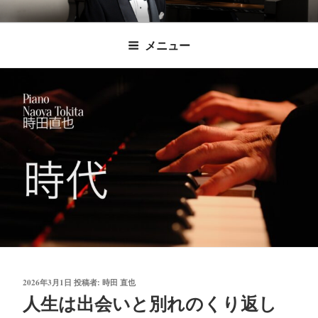
コ
時田直也 声楽
歌うことは希望を語ること、生きることは喜
ン
メニュー
びも悲しみもわかちあうことかけがえのない
テ
家/BARITONE
ン
あなたに「いのちの歌」をお届けします。
ツ
へ
ス
キ
ッ
プ
投
2026年3月1日
投稿者:
時田 直也
稿
人生は出会いと別れのくり返し
日: