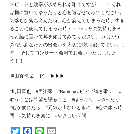
スピードと効率が求められる昨今ですが・・・ それ
は横に置いてゆったりと心を遊ばせてみてください。
気落ちが落ち込んだ時、心が萎えてしまった時、生き
ることに疲れてしまった時・・・etc その気持ちをそ
っと脇に置いて耳を傾けてみてください。 かけがえ
のないあなたとの出会いを大切に歌い続けてまいりま
す。 そしてコンサート会場でお会いいたしましょ
う！！
時田直也 ムービー ▶︎▶︎▶︎
#時田直也 #声楽家 #Baritone #ピアノ弾き歌い ＃
歌うことは希望を語ること #ほっこり #ゆったり
#心が疲れたら #元気が出ないときに #心の休み時
間 #気持ちを楽に #やさしい時間
T
Fa
Li
E