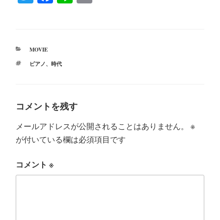
wi
ce
ne
m
tte
bo
ail
r
ok
カ
MOVIE
テ
タ
ピアノ
、
時代
ゴ
グ
リ
ー
コメントを残す
メールアドレスが公開されることはありません。
※
が付いている欄は必須項目です
コメント
※