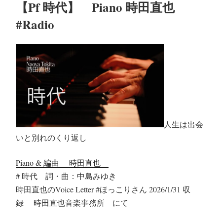
【Pf 時代】 Piano 時田直也
#Radio
人生は出会
いと別れのくり返し
Piano & 編曲 時田直也
# 時代 詞・曲：中島みゆき
時田直也のVoice Letter #ほっこりさん 2026/1/31 収
録 時田直也音楽事務所 にて