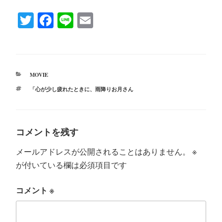
T
Fa
Li
E
wi
ce
ne
m
tte
bo
ail
r
ok
カ
MOVIE
テ
タ
「心が少し疲れたときに
、
雨降りお月さん
ゴ
グ
リ
ー
コメントを残す
メールアドレスが公開されることはありません。
※
が付いている欄は必須項目です
コメント
※