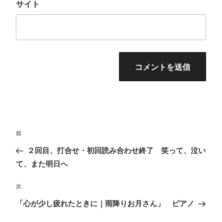
サイト
投
前
前
稿
の
２回目、打合せ・初回読み合わせ終了 笑って、泣い
ナ
投
て、また明日へ
ビ
稿
ゲ
次
次
ー
の
「心が少し疲れたときに｜雨降りお月さん」 ピアノ
シ
投