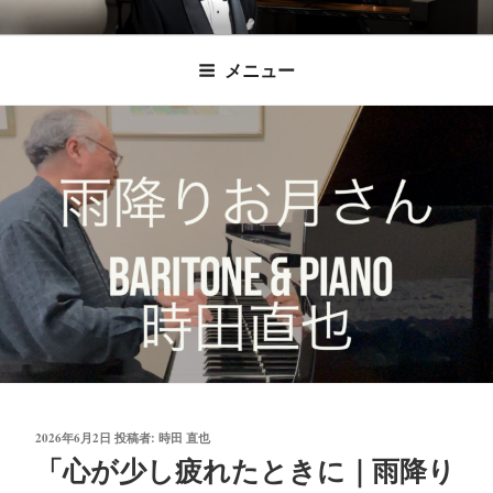
コ
時田直也 声楽
歌うことは希望を語ること、生きることは喜
ン
メニュー
びも悲しみもわかちあうことかけがえのない
テ
家/BARITONE
ン
あなたに「いのちの歌」をお届けします。
ツ
へ
ス
キ
ッ
プ
投
2026年6月2日
投稿者:
時田 直也
稿
「心が少し疲れたときに｜雨降り
日: