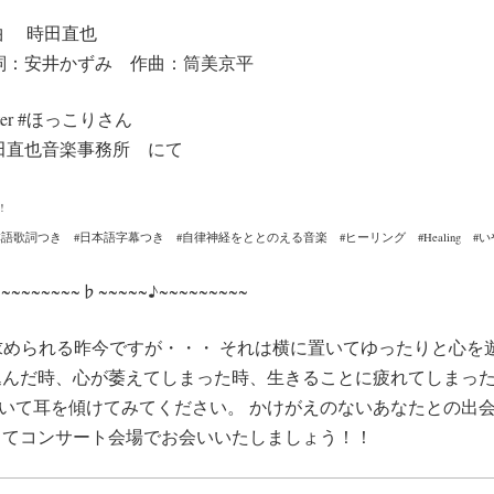
 & 編曲 時田直也
詞：安井かずみ 作曲：筒美京平
tter #ほっこりさん
録 時田直也音楽事務所 にて
!
本語歌詞つき #日本語字幕つき #自律神経をととのえる音楽 #ヒーリング #Healing 
♫~~~~~~~~♭~~~~~♪~~~~~~~~~
められる昨今ですが・・・ それは横に置いてゆったりと心を
込んだ時、心が萎えてしまった時、生きることに疲れてしまった時
いて耳を傾けてみてください。 かけがえのないあなたとの出
してコンサート会場でお会いいたしましょう！！