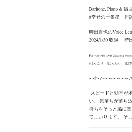
Baritone, Piano
#幸せの一番星 作
時田直也のVoice Le
2024/1/30 収
For you who loves Japanese songs
#ほっこり #ゆったり #日
~~#~♪~~~~~~~~~~
スピードと効率が求
い。 気落ちが落ち
持ちをそっと脇に置
てまいります。 そ