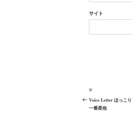
サイト
投
前
前
稿
の
Voice Letter 
ナ
投
一番星他
稿
ビ
ゲ