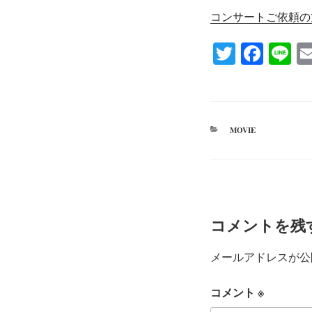
コンサートご依頼の
T
Fa
Li
wi
ce
ne
tte
bo
r
ok
カ
MOVIE
テ
ゴ
リ
ー
コメントを残
メールアドレスが公
コメント
※