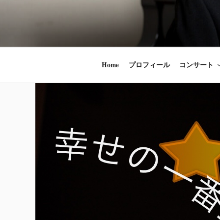
コ
ン
時田直也 声
歌うことは希望
テ
ン
うことかけがえ
ツ
Home
プロフィール
コンサート
へ
ス
キ
ッ
プ