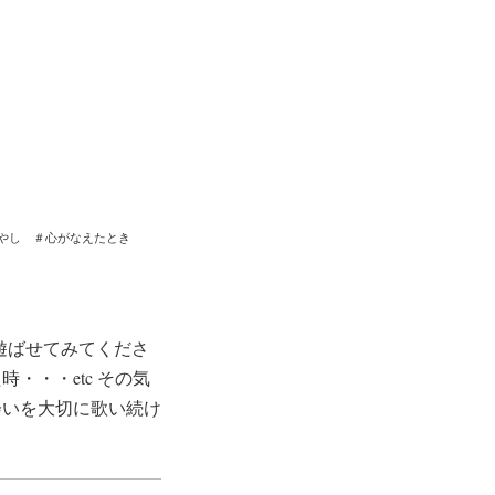
#いやし ＃心がなえたとき
遊ばせてみてくださ
・・・etc その気
会いを大切に歌い続け