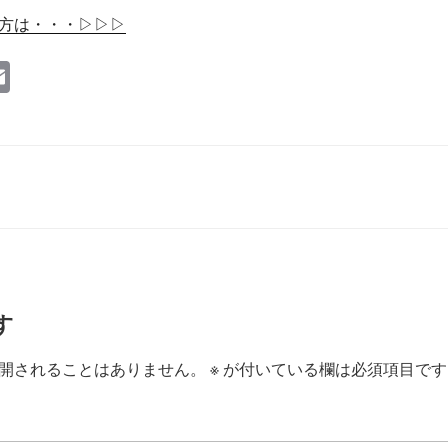
方は・・・▷▷▷
E
m
ail
す
開されることはありません。
※
が付いている欄は必須項目です