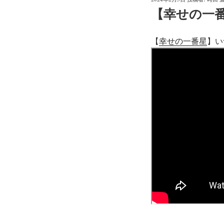
稿
【幸せの一番
日:
【
幸せの一番星
】い