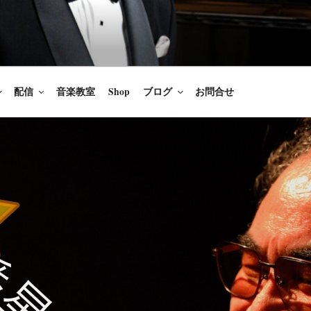
楽家/BARITONE
を語ること、生きることは喜び
のないあなたに「いのちの歌」
配信
音楽教室
Shop
ブログ
お問合せ