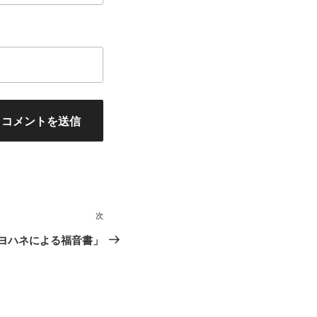
次
次
の
ヨハネによる福音書」
投
稿