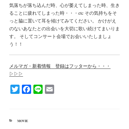
気落ちが落ち込んだ時、心が萎えてしまった時、生き
ることに疲れてしまった時・・・etc その気持ちをそ
っと脇に置いて耳を傾けてみてください。 かけがえ
のないあなたとの出会いを大切に歌い続けてまいりま
す。 そしてコンサート会場でお会いいたしましょ
う！！
メルマガ・新着情報 登録はフッターから・・・
▷▷▷
T
Fa
Li
E
wi
ce
ne
m
tte
bo
ail
r
ok
カ
MOVIE
テ