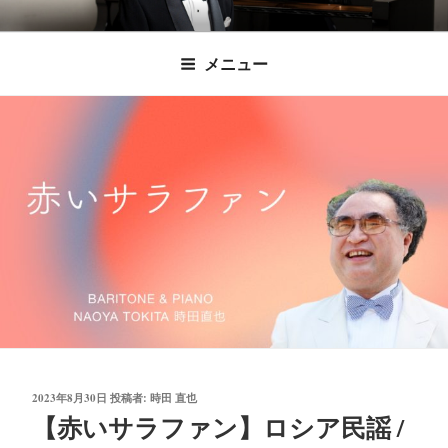
コ
時田直也 声楽
歌うことは希望を語ること、生きることは喜
ン
メニュー
びも悲しみもわかちあうことかけがえのない
テ
家/BARITONE
ン
あなたに「いのちの歌」をお届けします。
ツ
へ
ス
キ
ッ
プ
投
2023年8月30日
投稿者:
時田 直也
稿
【赤いサラファン】ロシア民謡 /
日: