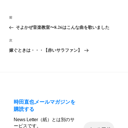
投
前
前
稿
の
そよかぜ音楽教室〜8.26はこんな曲を歌いました
ナ
投
ビ
次
次
稿
ゲ
の
嫁ぐときは・・・【赤いサラファン】
ー
投
シ
稿
ョ
ン
時田直也メールマガジンを
購読する
News Letter（紙）とは別のサ
ービスです。