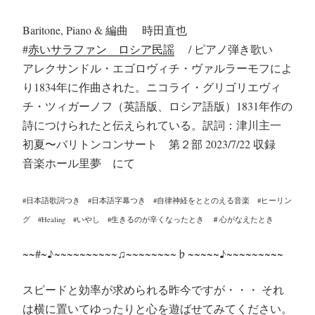
Baritone, Piano & 編曲 時田直也
#
赤いサラファン ロシア民謡
/ ピアノ弾き歌い
アレクサンドル・エゴロヴィチ・ヴァルラーモフによ
り1834年に作曲された。ニコライ・グリゴリエヴィ
チ・ツィガーノフ（英語版、ロシア語版）1831年作の
詩につけられたと伝えられている。訳詞：津川主一
初夏〜バリトンコンサート 第２部 2023/7/22 収録
音楽ホール里夢 にて
#日本語歌詞つき #日本語字幕つき #自律神経をととのえる音楽 #ヒーリン
グ #Healing #いやし #生きるのが辛くなったとき ＃心がなえたとき
~~#~♪~~~~~~~~~~♫~~~~~~~~♭~~~~~♪~~~~~~~~~
スピードと効率が求められる昨今ですが・・・ それ
は横に置いてゆったりと心を遊ばせてみてください。