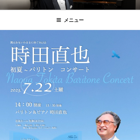
コ
時田直也 声楽
歌うことは希望を語ること、生きることは喜
ン
メニュー
びも悲しみもわかちあうことかけがえのない
テ
家/BARITONE
ン
あなたに「いのちの歌」をお届けします。
ツ
へ
ス
キ
ッ
プ