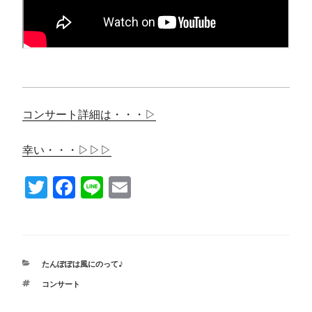
コンサート詳細は・・・▷
幸い・・・▷▷▷
T
Fa
Li
E
wi
ce
ne
m
tte
bo
ail
r
ok
カ
たんぽぽは風にのって♪
テ
タ
コンサート
ゴ
グ
リ