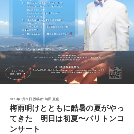
投
2023年7月21日
投稿者:
時田 直也
稿
梅雨明けとともに酷暑の夏がやっ
日:
てきた 明日は初夏〜バリトンコ
ンサート