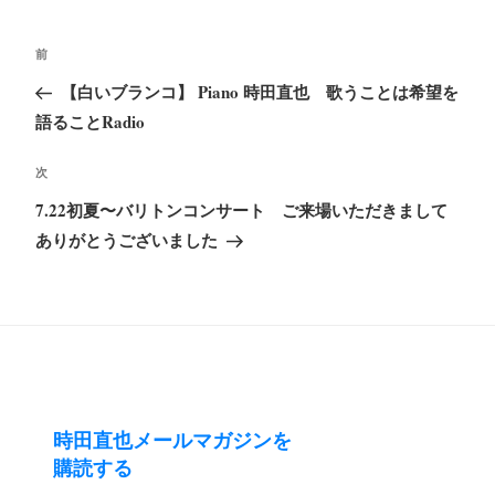
投
前
前
稿
の
【白いブランコ】 Piano 時田直也 歌うことは希望を
ナ
投
語ることRadio
ビ
稿
ゲ
次
次
ー
の
7.22初夏〜バリトンコンサート ご来場いただきまして
シ
投
ありがとうございました
ョ
稿
ン
時田直也メールマガジンを
購読する