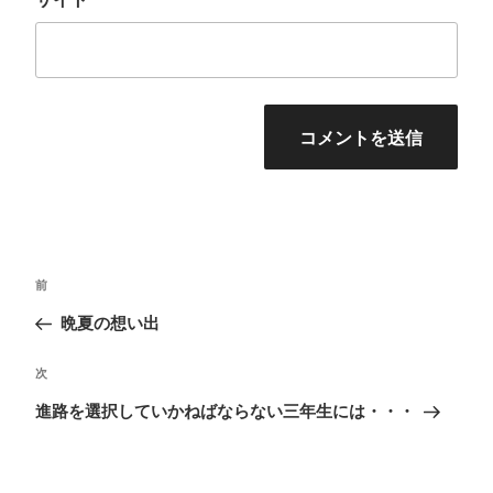
投
前
前
稿
の
晩夏の想い出
ナ
投
ビ
次
次
稿
ゲ
の
進路を選択していかねばならない三年生には・・・
ー
投
シ
稿
ョ