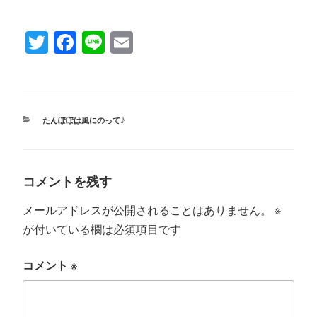
T
Fa
Li
E
wi
ce
ne
m
tte
bo
ail
r
ok
カ
たんぽぽは風にのって♪
テ
ゴ
リ
ー
コメントを残す
メールアドレスが公開されることはありません。
※
が付いている欄は必須項目です
コメント
※