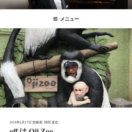
コ
時田直也 声楽
歌うことは希望を語ること、生きることは喜
ン
メニュー
びも悲しみもわかちあうことかけがえのない
テ
家/BARITONE
ン
あなたに「いのちの歌」をお届けします。
ツ
へ
ス
キ
ッ
プ
投
2018年4月17日
投稿者:
時田 直也
稿
off は Oji Zoo