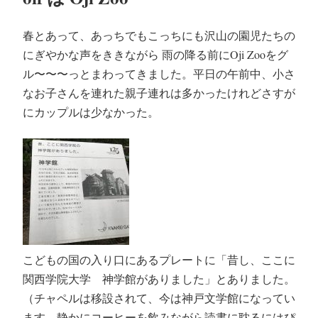
日:
春とあって、あっちでもこっちにも沢山の園児たちの
にぎやかな声をききながら 雨の降る前にOji Zooをグ
ル〜〜〜っとまわってきました。平日の午前中、小さ
なお子さんを連れた親子連れは多かったけれどさすが
にカップルは少なかった。
こどもの国の入り口にあるプレートに「昔し、ここに
関西学院大学 神学館がありました」とありました。
（チャペルは移設されて、今は神戸文学館になってい
ます。静かにコーヒーを飲みながら読書に耽るにはぴ