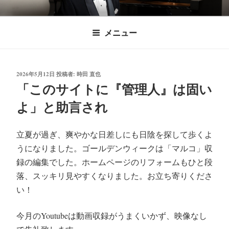
コ
時田直也 声楽
歌うことは希望を語ること、生きることは喜
ン
メニュー
びも悲しみもわかちあうことかけがえのない
テ
家/BARITONE
ン
あなたに「いのちの歌」をお届けします。
ツ
投
2026年5月12日
投稿者:
時田 直也
へ
稿
「このサイトに『管理人』は固い
ス
日:
よ」と助言され
キ
ッ
プ
立夏が過ぎ、爽やかな日差しにも日陰を探して歩くよ
うになりました。ゴールデンウィークは「マルコ」収
録の編集でした。ホームページのリフォームもひと段
落、スッキリ見やすくなりました。お立ち寄りくださ
い！
今月のYoutubeは動画収録がうまくいかず、映像なし