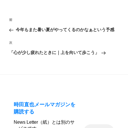
投
前
前
稿
の
今年もまた暑い夏がやってくるのかなぁという予感
ナ
投
ビ
次
次
稿
ゲ
の
「心が少し疲れたときに｜上を向いて歩こう」
ー
投
シ
稿
ョ
ン
時田直也メールマガジンを
購読する
News Letter（紙）とは別のサ