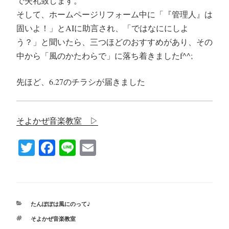
で失礼致します。
そして、ホームページリフォーム中に「『管理人』は
固いよ！」とAIに助言され、「ではなににしよ
う？」と聞いたら、三つほどのおすすめがあり、その
中から「風のかたわらで」に落ち着きましたf^^;
先ほど、6.27のチラシが届きました
そよかぜ音楽教室 ▷
T
Fa
Li
E
wi
ce
ne
m
tte
bo
ail
r
ok
カ
たんぽぽは風にのって♪
テ
タ
そよかぜ音楽教室
ゴ
グ