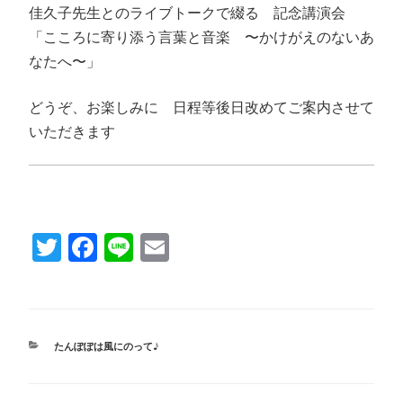
佳久子先生とのライブトークで綴る 記念講演会
「こころに寄り添う言葉と音楽 〜かけがえのないあ
なたへ〜」
どうぞ、お楽しみに 日程等後日改めてご案内させて
いただきます
T
Fa
Li
E
wi
ce
ne
m
tte
bo
ail
r
ok
カ
たんぽぽは風にのって♪
テ
ゴ
リ