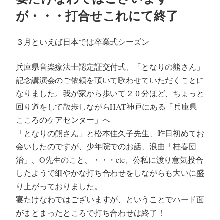
日:
が・・・打合せこれにて終了
３月といえば日本では卒業式シーズン
兵庫県音楽療法士認定証交付式、「となりの熊さん」
記念講演会のご依頼を頂いて歌わせていただくことに
なりました。我が家から歩いて２０分ほど、ちょっと
回り道をして散歩しながらHAT神戸にある「兵庫県
こころのケアセンター」へ
「となりの熊さん」と松本佳久子先生、昨日初めてお
会いしたのですが、少年院でのお話、浪曲「桂春団
治」、O先生のこと、・・・etc、公私に渡り意気投合
したようで細やかな打ち合わせをしながらも大いに盛
り上がっておりました。
宴たけなわではございますが、ということでハード面
がまとまったところで打ち合わせは終了！