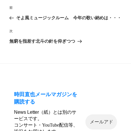
投
前
前
稿
の
そよ風ミュージックルーム 今年の歌い納めは・・・
ナ
投
ビ
次
次
稿
ゲ
の
無窮を指差す北斗の針を仰ぎつつ
ー
投
シ
稿
ョ
ン
時田直也メールマガジンを
購読する
News Letter（紙）とは別のサ
ービスです。
コンサート・YouTube配信等、