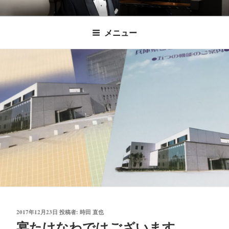
コ
時田直也 声楽
歌うことは希望を語ること、生きることは喜
ン
メニュー
びも悲しみもわかちあうことかけがえのない
テ
家/BARITONE
ン
あなたに「いのちの歌」をお届けします。
ツ
へ
ス
キ
ッ
プ
投
2017年12月23日
投稿者:
時田 直也
稿
宴たけなわではございます