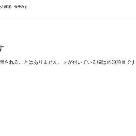
たんぽぽ
、
金子みすゞ
す
開されることはありません。
※
が付いている欄は必須項目です