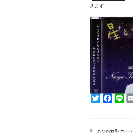
きます
T
Fa
Li
wi
ce
ne
tte
bo
r
ok
カ
たんぽぽは風にのって♪