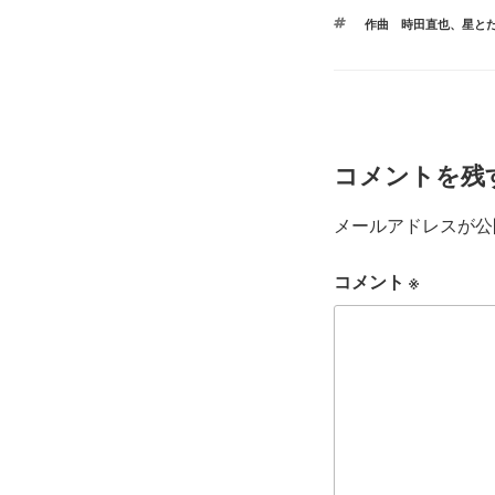
テ
タ
作曲 時田直也
、
星と
ゴ
グ
リ
ー
コメントを残
メールアドレスが公
コメント
※