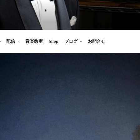
楽家/BARITONE
を語ること、生きることは喜び
のないあなたに「いのちの歌」
配信
音楽教室
Shop
ブログ
お問合せ