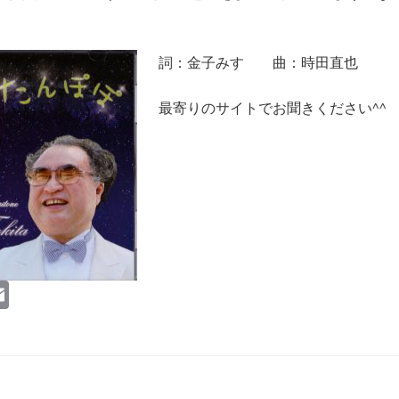
詞：金子みすゞ 曲：時
田直也
最寄りのサイトでお聞きください^^
E
m
ail