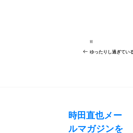
投
前
前
稿
の
ゆったりし過ぎてい
ナ
投
稿
ビ
ゲ
ー
シ
ョ
時田直也メー
ン
ルマガジンを