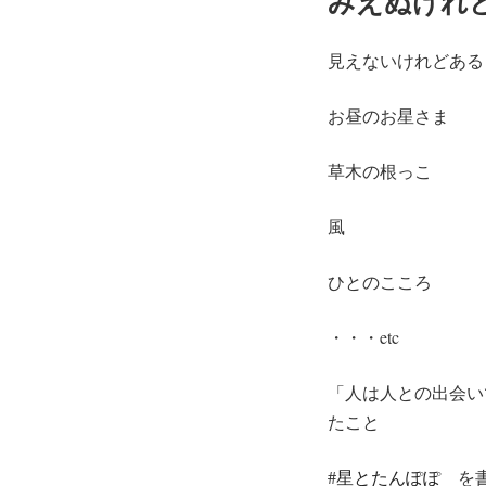
みえぬけれ
日:
見えないけれどある
お昼のお星さま
草木の根っこ
風
ひとのこころ
・・・etc
「人は人との出会い
たこと
#
星とたんぽぽ
を