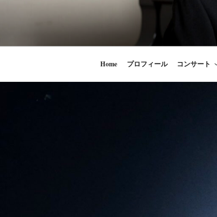
コ
ン
時田直也 声
歌うことは希望
テ
ン
うことかけがえ
ツ
Home
プロフィール
コンサート
へ
ス
キ
ッ
プ