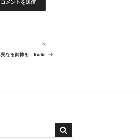
次
次
の
 /真実なる御神を Radio
投
稿
検
索