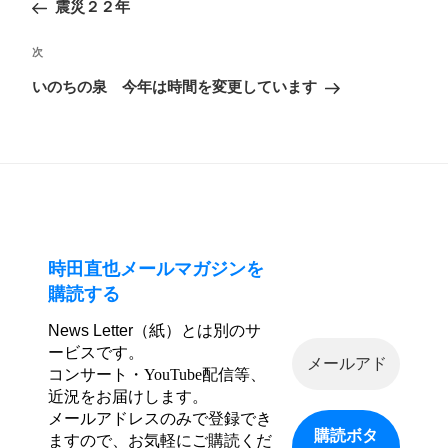
の
震災２２年
ナ
投
ビ
次
次
稿
ゲ
の
いのちの泉 今年は時間を変更しています
ー
投
シ
稿
ョ
ン
時田直也メールマガジンを
購読する
News Letter（紙）とは別のサ
ービスです。
コンサート・YouTube配信等、
近況をお届けします。
メールアドレスのみで登録でき
ますので、お気軽にご購読くだ