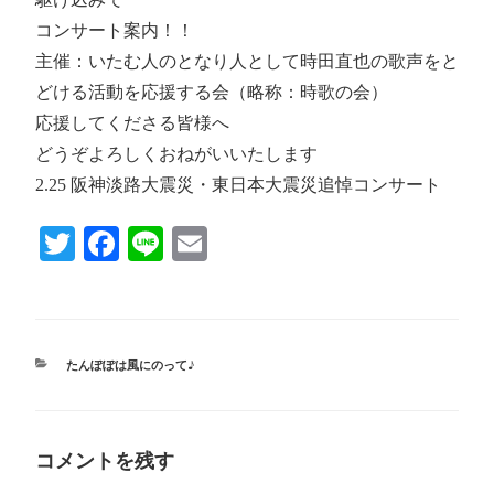
コンサート案内！！
主催：いたむ人のとなり人として時田直也の歌声をと
どける活動を応援する会（略称：時歌の会）
応援してくださる皆様へ
どうぞよろしくおねがいいたします
2.25 阪神淡路大震災・東日本大震災追悼コンサート
T
Fa
Li
E
wi
ce
ne
m
tte
bo
ail
r
ok
カ
たんぽぽは風にのって♪
テ
ゴ
リ
ー
コメントを残す