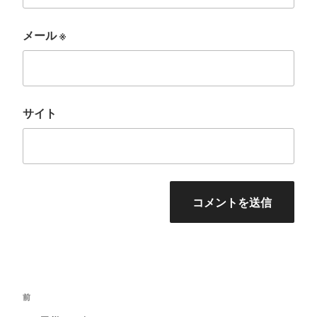
メール
※
サイト
投
前
前
稿