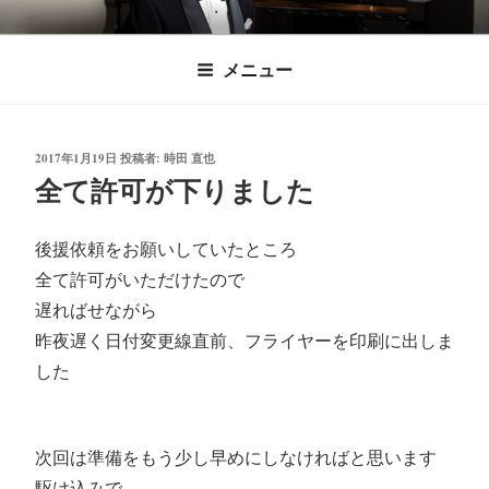
コ
時田直也 声楽
歌うことは希望を語ること、生きることは喜
ン
メニュー
びも悲しみもわかちあうことかけがえのない
テ
家/BARITONE
ン
あなたに「いのちの歌」をお届けします。
ツ
投
2017年1月19日
投稿者:
時田 直也
へ
稿
全て許可が下りました
ス
日:
キ
ッ
後援依頼をお願いしていたところ
プ
全て許可がいただけたので
遅ればせながら
昨夜遅く日付変更線直前、フライヤーを印刷に出しま
した
次回は準備をもう少し早めにしなければと思います
駆け込みで