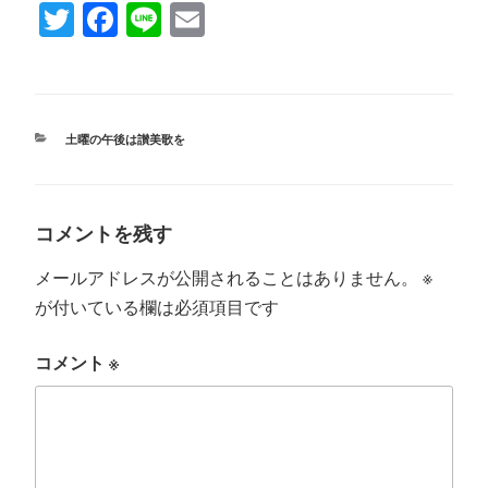
T
Fa
Li
E
wi
ce
ne
m
tte
bo
ail
r
ok
カ
土曜の午後は讃美歌を
テ
ゴ
リ
ー
コメントを残す
メールアドレスが公開されることはありません。
※
が付いている欄は必須項目です
コメント
※