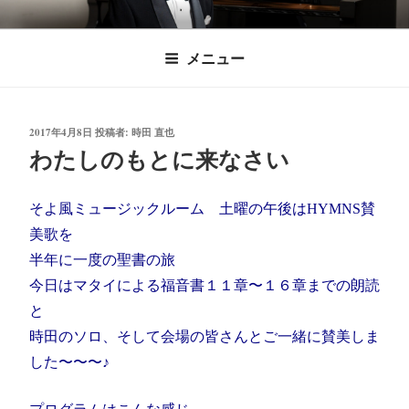
コ
時田直也 声楽
歌うことは希望を語ること、生きることは喜
ン
メニュー
びも悲しみもわかちあうことかけがえのない
テ
家/BARITONE
ン
あなたに「いのちの歌」をお届けします。
ツ
投
2017年4月8日
投稿者:
時田 直也
へ
稿
わたしのもとに来なさい
ス
日:
キ
ッ
そよ風ミュージックルーム 土曜の午後はHYMNS賛
プ
美歌を
半年に一度の聖書の旅
今日はマタイによる福音書１１章〜１６章までの朗読
と
時田のソロ、そして会場の皆さんとご一緒に賛美しま
した〜〜〜♪