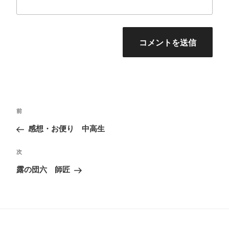
投
前
前
稿
の
感想・お便り 中高生
ナ
投
ビ
次
次
稿
ゲ
の
露の団六 師匠
ー
投
シ
稿
ョ
ン