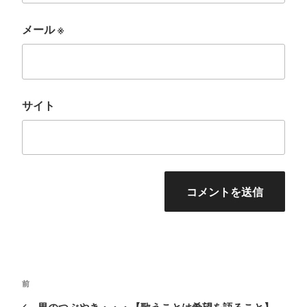
メール
※
サイト
投
前
前
稿
の