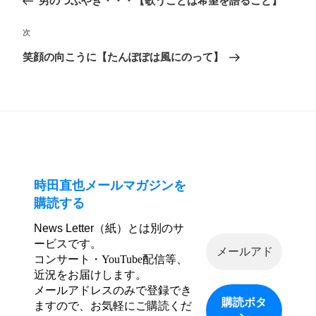
男のつぶやき・・・【歌うことは希望を語ること】
ナ
投
ビ
次
次
稿
ゲ
の
笑顔の向こうに【たんぽぽは風にのって】
ー
投
シ
稿
ョ
ン
時田直也メールマガジンを
購読する
News Letter（紙）とは別のサ
ービスです。
コンサート・YouTube配信等、
近況をお届けします。
メールアドレスのみで登録でき
ますので、お気軽にご購読くだ