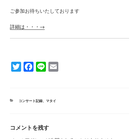
ご参加お待ちいたしております
詳細は・・・→
T
Fa
Li
E
wi
ce
ne
m
tte
bo
ail
r
ok
カ
コンサート記録
、
マタイ
テ
ゴ
リ
ー
コメントを残す