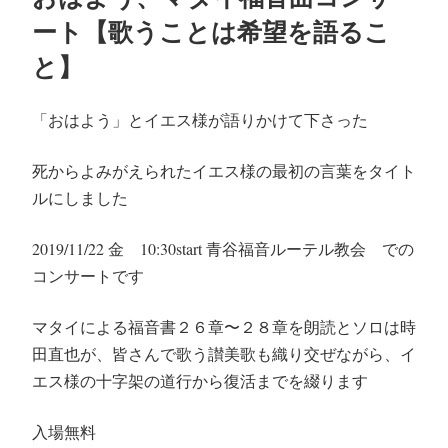
日:
ート【歌うことは希望を語るこ
と】
「おはよう」とイエス様が語りかけて下さった
死からよみがえられたイエス様の最初の言葉をタイト
ルにしました
2019/11/22 金 10:30start 青谷福音ルーテル教会 での
コンサートです
マタイによる福音書２６章〜２８章を朗読とソロは時
田直也が、皆さんで歌う讃美歌も織り交ぜながら、イ
エス様の十字架の道行から復活までを綴ります
入場無料