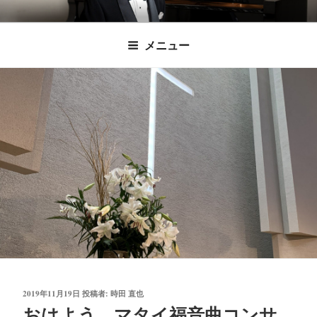
コ
時田直也 声楽
歌うことは希望を語ること、生きることは喜
ン
メニュー
びも悲しみもわかちあうことかけがえのない
テ
家/BARITONE
ン
あなたに「いのちの歌」をお届けします。
ツ
へ
ス
キ
ッ
プ
投
2019年11月19日
投稿者:
時田 直也
稿
おはよう、マタイ福音曲コンサ