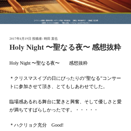
投
2017年4月19日
投稿者:
時田 直也
稿
Holy Night 〜聖なる夜〜 感想抜粋
日:
Holy Night 〜聖なる夜〜 感想抜粋
＊クリスマスイブの日にぴったりの”聖なる”コンサー
トに参加させて頂き、とてもしあわせでした。
臨場感あるれる舞台に驚きと興奮、そして優しさと愛
が満ちてすばらしかったです。・・・・・
＊ハクリョク充分 Good!