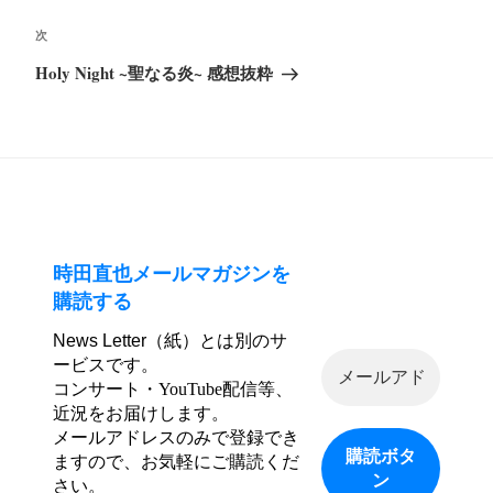
投
ビ
次
次
稿
ゲ
の
Holy Night ~聖なる炎~ 感想抜粋
ー
投
シ
稿
ョ
ン
時田直也メールマガジンを
購読する
News Letter（紙）とは別のサ
ービスです。
コンサート・YouTube配信等、
近況をお届けします。
メールアドレスのみで登録でき
ますので、お気軽にご購読くだ
さい。