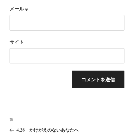
メール
※
サイト
投
前
前
稿
の
4.28 かけがえのないあなたへ
ナ