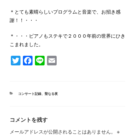
＊とても素晴らしいプログラムと音楽で、お招き感
謝！！・・・
＊・・・ピアノもステキで２０００年前の世界にひき
こまれました。
T
Fa
Li
E
wi
ce
ne
m
tte
bo
ail
r
ok
カ
コンサート記録
、
聖なる夜
テ
ゴ
リ
ー
コメントを残す
メールアドレスが公開されることはありません。
※