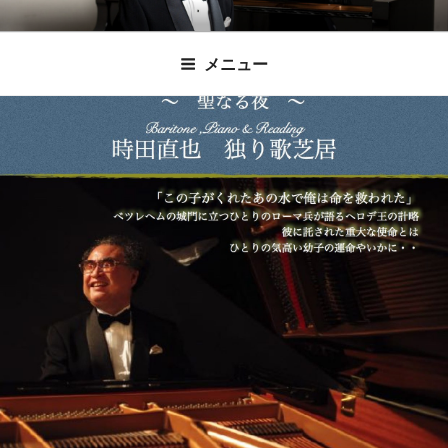
コ
時田直也 声楽
歌うことは希望を語ること、生きることは喜
ン
メニュー
びも悲しみもわかちあうことかけがえのない
テ
家/BARITONE
ン
あなたに「いのちの歌」をお届けします。
ツ
へ
ス
キ
ッ
プ