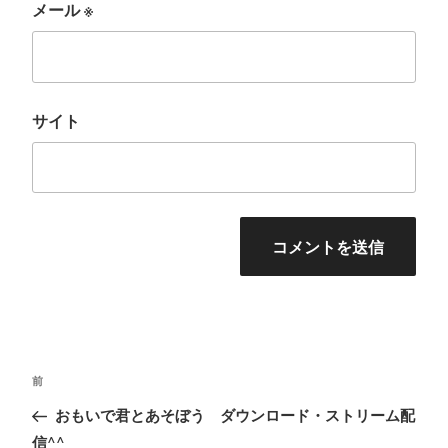
メール
※
サイト
投
前
前
稿
の
おもいで君とあそぼう ダウンロード・ストリーム配
ナ
投
信^^