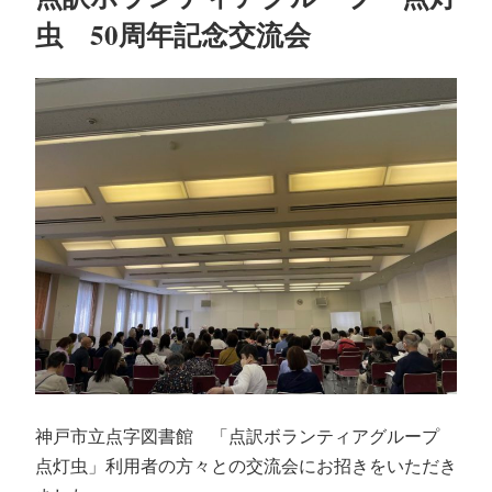
日:
虫 50周年記念交流会
神戸市立点字図書館 「点訳ボランティアグループ
点灯虫」利用者の方々との交流会にお招きをいただき