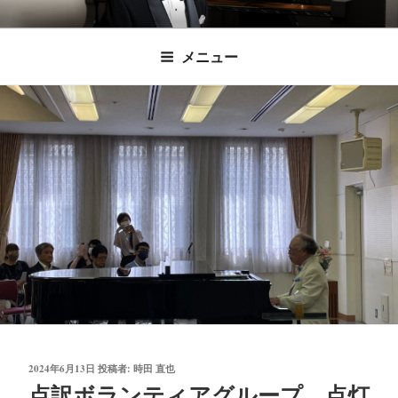
コ
時田直也 声楽
歌うことは希望を語ること、生きることは喜
ン
メニュー
びも悲しみもわかちあうことかけがえのない
テ
家/BARITONE
ン
あなたに「いのちの歌」をお届けします。
ツ
へ
ス
キ
ッ
プ
投
2024年6月13日
投稿者:
時田 直也
稿
点訳ボランティアグループ 点灯