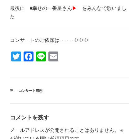
最後に
#幸せの一番星さん
▶︎
をみんなで歌いまし
た
コンサートのご依頼は・・・▷▷▷
T
Fa
Li
E
wi
ce
ne
m
tte
bo
ail
r
ok
カ
コンサート感想
テ
ゴ
リ
ー
コメントを残す
メールアドレスが公開されることはありません。
※
が付いている欄は必須項目です