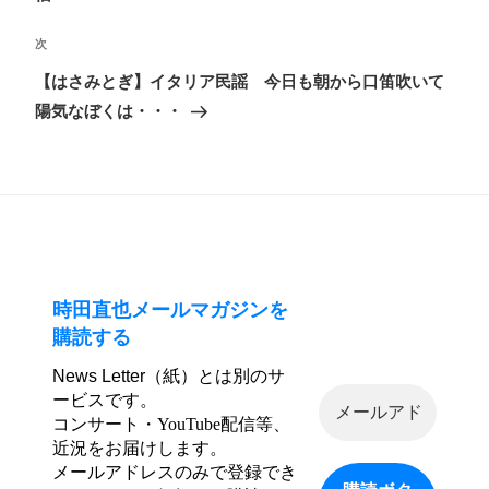
ビ
稿
ゲ
次
次
ー
の
【はさみとぎ】イタリア民謡 今日も朝から口笛吹いて
シ
投
陽気なぼくは・・・
ョ
稿
ン
時田直也メールマガジンを
購読する
News Letter（紙）とは別のサ
ービスです。
コンサート・YouTube配信等、
近況をお届けします。
メールアドレスのみで登録でき