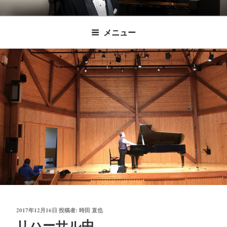
コ
時田直也 声楽
歌うことは希望を語ること、生きることは喜
ン
メニュー
びも悲しみもわかちあうことかけがえのない
テ
家/BARITONE
ン
あなたに「いのちの歌」をお届けします。
ツ
へ
ス
キ
ッ
プ
投
2017年12月16日
投稿者:
時田 直也
稿
リハーサル中