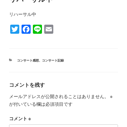
日:
リハーサル中
T
Fa
Li
E
wi
ce
ne
m
tte
bo
ail
r
ok
カ
コンサート感想
、
コンサート記録
テ
ゴ
リ
ー
コメントを残す
メールアドレスが公開されることはありません。
※
が付いている欄は必須項目です
コメント
※