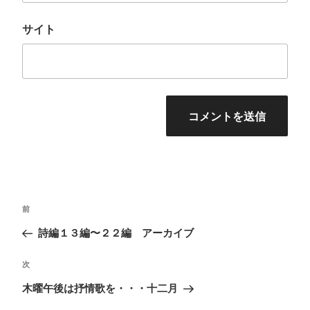
サイト
投
前
前
稿
の
詩編１３編〜２２編 アーカイブ
ナ
投
ビ
次
次
稿
ゲ
の
木曜午後は抒情歌を・・・十二月
ー
投