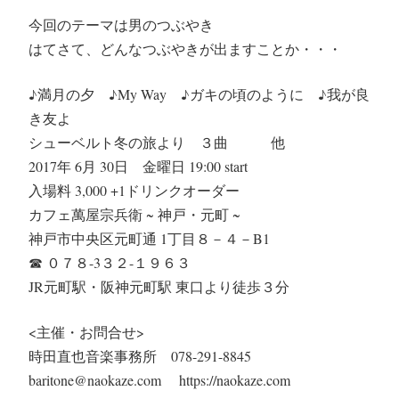
今回のテーマは男のつぶやき
はてさて、どんなつぶやきが出ますことか・・・
♪満月の夕 ♪My Way ♪ガキの頃のように ♪我が良
き友よ
シューベルト冬の旅より ３曲 他
2017年 6月 30日 金曜日 19:00 start
入場料 3,000 +1ドリンクオーダー
カフェ萬屋宗兵衛 ~ 神戸・元町 ~
神戸市中央区元町通 1丁目８－４－B1
☎︎ ０７８-3３２-１９６３
JR元町駅・阪神元町駅 東口より徒歩３分
<主催・お問合せ>
時田直也音楽事務所 078-291-8845
baritone@naokaze.com https://naokaze.com