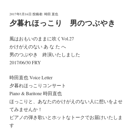
投
2017年5月16日
投稿者:
時田 直也
稿
夕暮れほっこり 男のつぶやき
日:
風はおもいのままに吹くVol.27
かけがえのない あ な た へ
男のつぶやき 終演いたしました
2017/06/30 FRY
時田直也 Voice Letter
夕暮れほっこりコンサート
Piano & Baritone 時田直也
ほっこりと、あなたのかけがえのない人に想いをよせ
てみませんか！
ピアノの弾き歌いとホットなトークでお届けいたしま
す