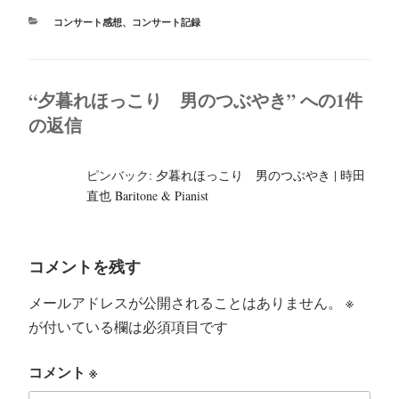
r
ok
カ
コンサート感想
、
コンサート記録
テ
ゴ
リ
ー
“夕暮れほっこり 男のつぶやき” への1件
の返信
ピンバック:
夕暮れほっこり 男のつぶやき | 時田
直也 Baritone & Pianist
コメントを残す
メールアドレスが公開されることはありません。
※
が付いている欄は必須項目です
コメント
※