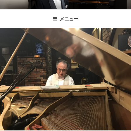
コ
時田直也 声楽
歌うことは希望を語ること、生きることは喜
ン
メニュー
びも悲しみもわかちあうことかけがえのない
テ
家/BARITONE
ン
あなたに「いのちの歌」をお届けします。
ツ
へ
ス
キ
ッ
プ