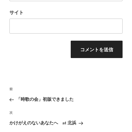
サイト
投
前
前
稿
の
「時歌の会」初版できました
ナ
投
ビ
次
次
稿
ゲ
の
かけがえのないあなたへ at 北浜
ー
投