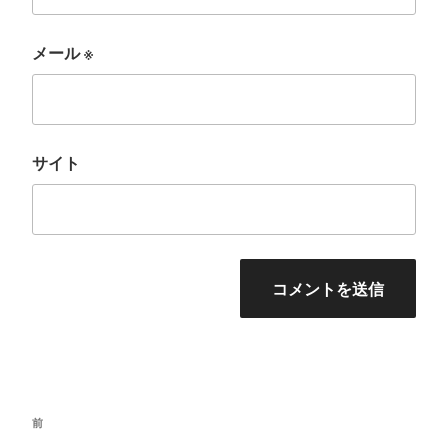
メール
※
サイト
投
前
前
稿