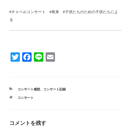
#チャペルコンサート #将来 #子供たちのための子供たちによ
る
T
Fa
Li
E
wi
ce
ne
m
tte
bo
ail
r
ok
カ
コンサート感想
、
コンサート記録
テ
タ
コンサート
ゴ
グ
リ
ー
コメントを残す