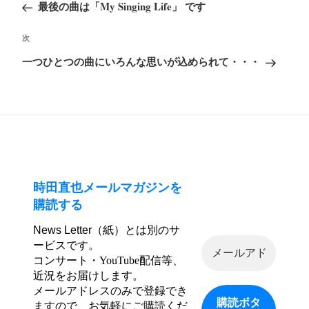
の
最後の曲は「My Singing Life」 です
ナ
投
ビ
次
次
稿
ゲ
の
一つひとつの曲にいろんな思いが込められて・・・
ー
投
シ
稿
ョ
ン
時田直也メールマガジンを
購読する
News Letter（紙）とは別のサ
ービスです。
コンサート・YouTube配信等、
近況をお届けします。
メールアドレスのみで登録でき
ますので、お気軽にご購読くだ