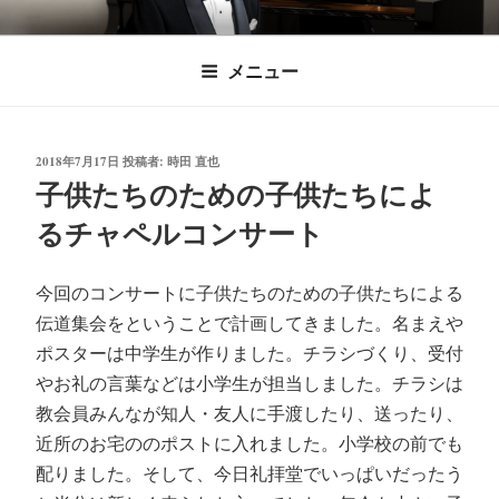
コ
時田直也 声楽
歌うことは希望を語ること、生きることは喜
ン
メニュー
びも悲しみもわかちあうことかけがえのない
テ
家/BARITONE
ン
あなたに「いのちの歌」をお届けします。
ツ
投
2018年7月17日
投稿者:
時田 直也
へ
稿
子供たちのための子供たちによ
ス
日:
るチャペルコンサート
キ
ッ
プ
今回のコンサートに子供たちのための子供たちによる
伝道集会をということで計画してきました。名まえや
ポスターは中学生が作りました。チラシづくり、受付
やお礼の言葉などは小学生が担当しました。チラシは
教会員みんなが知人・友人に手渡したり、送ったり、
近所のお宅ののポストに入れました。小学校の前でも
配りました。そして、今日礼拝堂でいっぱいだったう