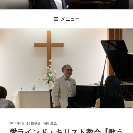
コ
時田直也 声楽
歌うことは希望を語ること、生きることは喜
ン
メニュー
びも悲しみもわかちあうことかけがえのない
テ
家/BARITONE
ン
あなたに「いのちの歌」をお届けします。
ツ
へ
ス
キ
ッ
プ
投
2019年9月3日
投稿者:
時田 直也
稿
愛ラインド・キリスト教会【歌う