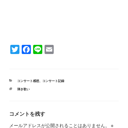
T
Fa
Li
E
wi
ce
ne
m
tte
bo
ail
r
ok
カ
コンサート感想
、
コンサート記録
テ
タ
弾き歌い
ゴ
グ
リ
ー
コメントを残す
メールアドレスが公開されることはありません。
※