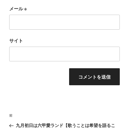
メール
※
サイト
投
前
前
稿
の
九月初日は六甲愛ランド【歌うことは希望を語るこ
ナ