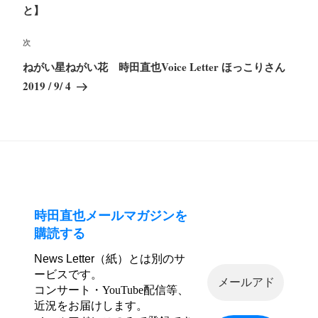
投
と】
ビ
稿
ゲ
次
次
ー
の
ねがい星ねがい花 時田直也Voice Letter ほっこりさん
シ
投
2019 / 9/ 4
ョ
稿
ン
時田直也メールマガジンを
購読する
News Letter（紙）とは別のサ
ービスです。
コンサート・YouTube配信等、
近況をお届けします。