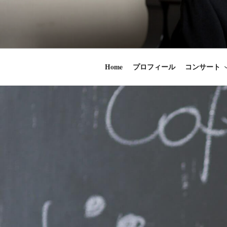
コ
ン
時田直也 声
歌うことは希望
テ
ン
うことかけがえ
ツ
Home
プロフィール
コンサート
へ
ス
キ
ッ
プ