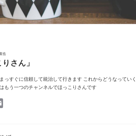
 直也
こりさん」
まっすぐに信頼して統治して行きます これからどうなってい
はもう一つのチャンネルでほっこりさんです
E
m
ail