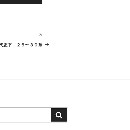
次
次
の
代史下 ２６〜３０章
投
稿
検
索