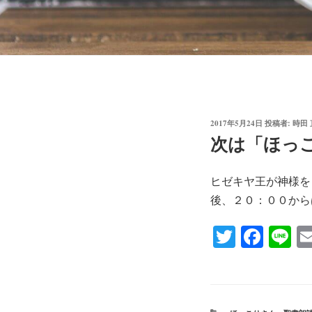
投
2017年5月24日
投稿者:
時田
稿
次は「ほっ
日:
ヒゼキヤ王が神様を
後、２０：００から
T
Fa
Li
wi
ce
ne
tte
bo
r
ok