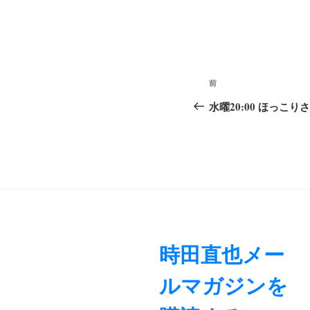
投
前
前
稿
の
水曜20:00 ほっこり
ナ
投
稿
ビ
ゲ
ー
シ
ョ
時田直也メー
ン
ルマガジンを