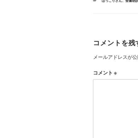
カ
ほっこりさん
、
聖書朗
テ
ゴ
リ
ー
コメントを残
メールアドレスが公
コメント
※