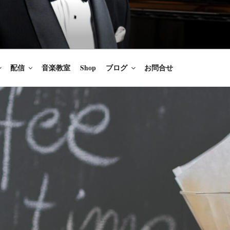
楽家/BARITONE
を語ること、生きることは喜び
のないあなたに「いのちの歌」
配信
音楽教室
Shop
ブログ
お問合せ