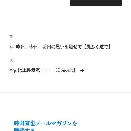
投
前
前
稿
の
昨日、今日、明日に思いを馳せて【風ふく道で】
ナ
投
ビ
次
次
稿
ゲ
の
おμ は上昇気流・・・【Concert】
ー
投
シ
稿
ョ
ン
時田直也メールマガジンを
購読する