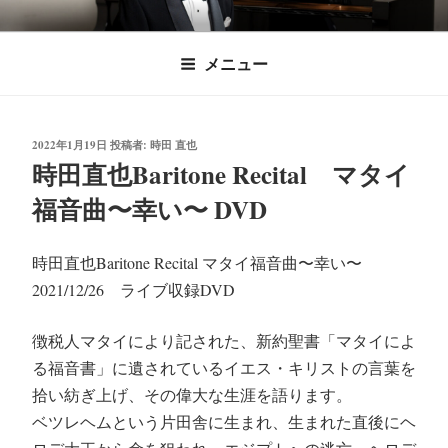
コ
時田直也 声楽
歌うことは希望を語ること、生きることは喜
ン
メニュー
びも悲しみもわかちあうことかけがえのない
テ
家/BARITONE
ン
あなたに「いのちの歌」をお届けします。
ツ
投
2022年1月19日
投稿者:
時田 直也
へ
稿
時田直也Baritone Recital マタイ
ス
日:
福音曲〜幸い〜 DVD
キ
ッ
プ
時田直也Baritone Recital マタイ福音曲〜幸い〜
2021/12/26 ライブ収録DVD
徴税人マタイにより記された、新約聖書「マタイによ
る福音書」に遺されているイエス・キリストの言葉を
拾い紡ぎ上げ、その偉大な生涯を語ります。
ベツレヘムという片田舎に生まれ、生まれた直後にヘ