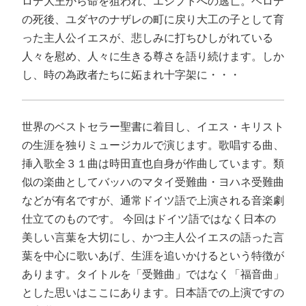
ロデ大王から命を狙われ、エジプトへの逃亡。ヘロデ
の死後、ユダヤのナザレの町に戻り大工の子として育
った主人公イエスが、悲しみに打ちひしがれている
人々を慰め、人々に生きる尊さを語り続けます。しか
し、時の為政者たちに妬まれ十字架に・・・
世界のベストセラー聖書に着目し、イエス・キリスト
の生涯を独りミュージカルで演じます。歌唱する曲、
挿入歌全３１曲は時田直也自身が作曲しています。類
似の楽曲としてバッハのマタイ受難曲・ヨハネ受難曲
などが有名ですが、通常ドイツ語で上演される音楽劇
仕立てのものです。 今回はドイツ語ではなく日本の
美しい言葉を大切にし、かつ主人公イエスの語った言
葉を中心に歌いあげ、生涯を追いかけるという特徴が
あります。タイトルを「受難曲」ではなく「福音曲」
とした思いはここにあります。日本語での上演ですの