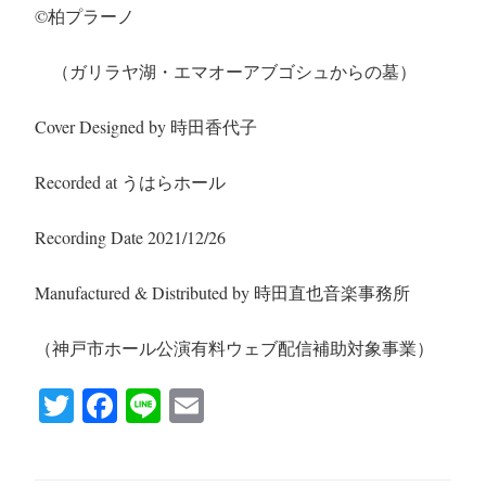
©︎
柏プラーノ
（ガリラヤ湖・エマオーアブゴシュからの墓）
Cover Designed by 時田香代子
Recorded at うはらホール
Recording Date 2021/12/26
Manufactured & Distributed by 時田直也音楽事務所
（神戸市ホール公演有料ウェブ配信補助対象事業）
T
Fa
Li
E
wi
ce
ne
m
tte
bo
ail