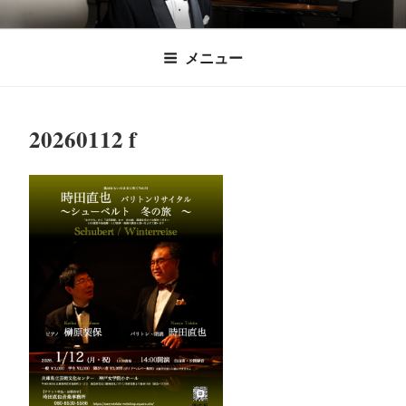
コ
時田直也 声楽
歌うことは希望を語ること、生きることは喜
ン
メニュー
びも悲しみもわかちあうことかけがえのない
テ
家/BARITONE
ン
あなたに「いのちの歌」をお届けします。
ツ
20260112 f
へ
ス
キ
ッ
プ