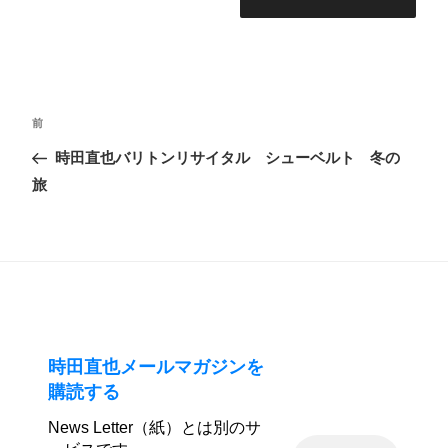
投
前
前
稿
の
時田直也バリトンリサイタル シューベルト 冬の
ナ
投
旅
ビ
稿
ゲ
ー
シ
ョ
ン
時田直也メールマガジンを
購読する
News Letter（紙）とは別のサ