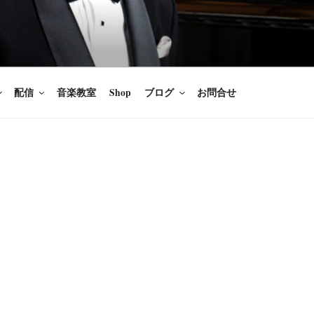
楽家/BARITONE
を語ること、生きることは喜び
のないあなたに「いのちの歌」
配信
音楽教室
Shop
ブログ
お問合せ