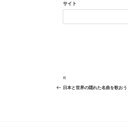
サイト
投
前
前
稿
の
日本と世界の隠れた名曲を歌おう
ナ
投
稿
ビ
ゲ
ー