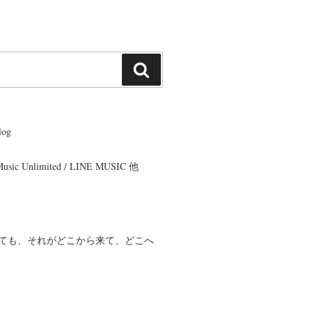
検
索
og
 Music Unlimited / LINE MUSIC 他
ても、それがどこから来て、どこへ