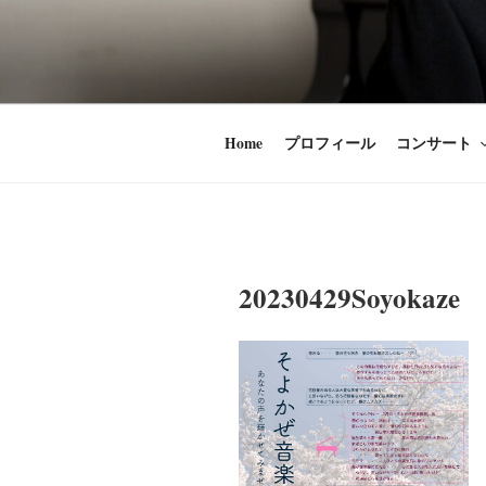
コ
ン
時田直也 声
歌うことは希望
テ
ン
うことかけがえ
ツ
Home
プロフィール
コンサート
へ
ス
キ
ッ
プ
20230429Soyokaze