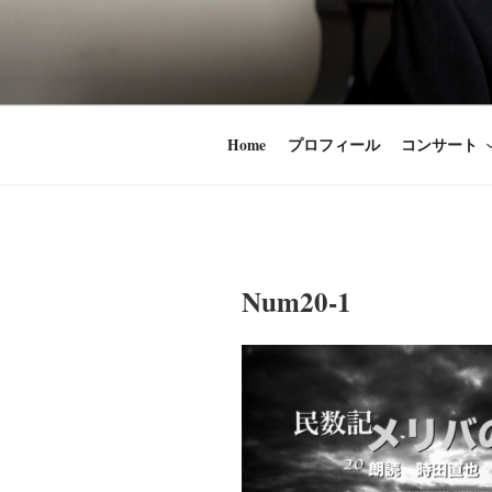
コ
ン
時田直也 声
歌うことは希望
テ
ン
うことかけがえ
ツ
Home
プロフィール
コンサート
へ
ス
キ
ッ
プ
Num20-1