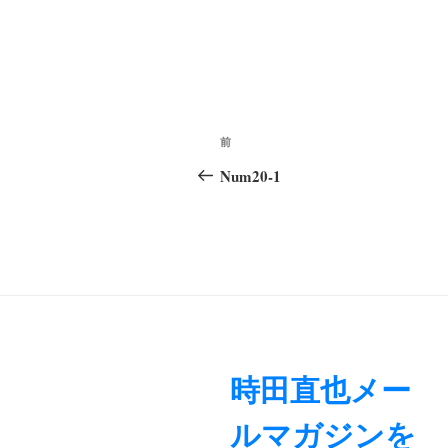
投
前
前
稿
の
Num20-1
ナ
投
稿
ビ
ゲ
ー
シ
ョ
時田直也メー
ン
ルマガジンを