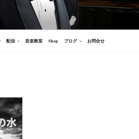
楽家/BARITONE
を語ること、生きることは喜び
のないあなたに「いのちの歌」
配信
音楽教室
Shop
ブログ
お問合せ