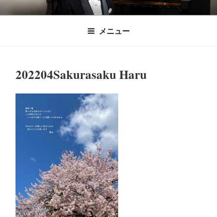
コ
時田直也 声楽
歌うことは希望を語ること、生きることは喜
ン
メニュー
びも悲しみもわかちあうことかけがえのない
テ
家/BARITONE
ン
あなたに「いのちの歌」をお届けします。
ツ
202204Sakurasaku Haru
へ
ス
キ
ッ
プ