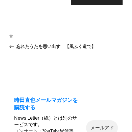
投
前
前
稿
の
忘れたうたを思い出す 【風ふく道で】
ナ
投
ビ
稿
ゲ
ー
シ
ョ
ン
時田直也メールマガジンを
購読する
News Letter（紙）とは別のサ
ービスです。
コンサート・YouTube配信等、