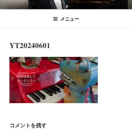
コ
時田直也 声楽
歌うことは希望を語ること、生きることは喜
ン
メニュー
びも悲しみもわかちあうことかけがえのない
テ
家/BARITONE
ン
あなたに「いのちの歌」をお届けします。
ツ
YT20240601
へ
ス
キ
ッ
プ
コメントを残す