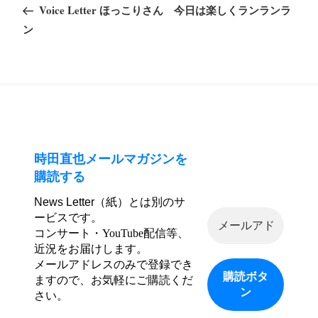
の
Voice Letter ほっこりさん 今日は楽しくランランラ
ナ
投
ン
ビ
稿
ゲ
ー
シ
ョ
ン
時田直也メールマガジンを
購読する
News Letter（紙）とは別のサ
ービスです。
コンサート・YouTube配信等、
近況をお届けします。
メールアドレスのみで登録でき
ますので、お気軽にご購読くだ
さい。