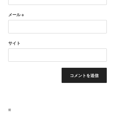
メール
※
サイト
投
前
前
稿