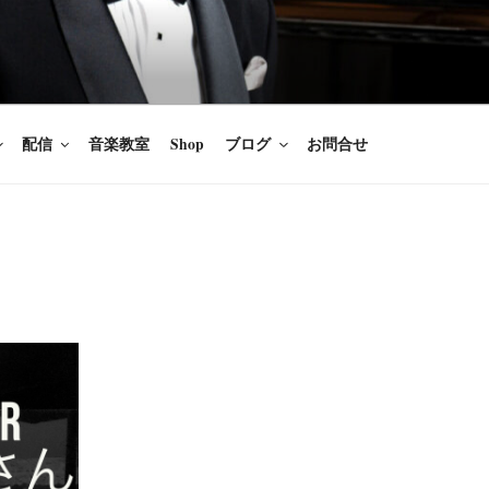
楽家/BARITONE
を語ること、生きることは喜び
のないあなたに「いのちの歌」
配信
音楽教室
Shop
ブログ
お問合せ