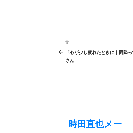
投
前
前
稿
の
「心が少し疲れたときに｜雨降って・・
ナ
投
さん
稿
ビ
ゲ
ー
シ
ョ
時田直也メー
ン