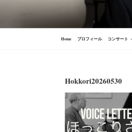
コ
ン
時田直也 声
歌うことは希望
テ
ン
うことかけがえ
ツ
Home
プロフィール
コンサート
へ
ス
キ
ッ
プ
Hokkori20260530