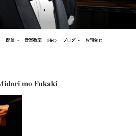
楽家/BARITONE
を語ること、生きることは喜び
のないあなたに「いのちの歌」
配信
音楽教室
Shop
ブログ
お問合せ
Midori mo Fukaki