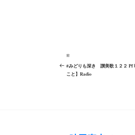
投
前
前
稿
の
#みどりも深き 讃美歌１２２ P
ナ
投
こと】Radio
稿
ビ
ゲ
ー
シ
ョ