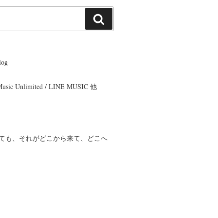
検
索
og
 Music Unlimited / LINE MUSIC 他
ても、それがどこから来て、どこへ