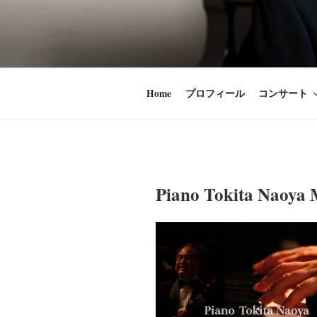
コ
ン
時田直也 声
歌うことは希望
テ
ン
うことかけがえ
ツ
Home
プロフィール
コンサート
へ
ス
キ
ッ
プ
Piano Tokita Naoya 