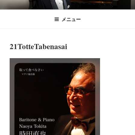
コ
時田直也 声楽
歌うことは希望を語ること、生きることは喜
ン
メニュー
びも悲しみもわかちあうことかけがえのない
テ
家/BARITONE
ン
あなたに「いのちの歌」をお届けします。
ツ
21TotteTabenasai
へ
ス
キ
ッ
プ