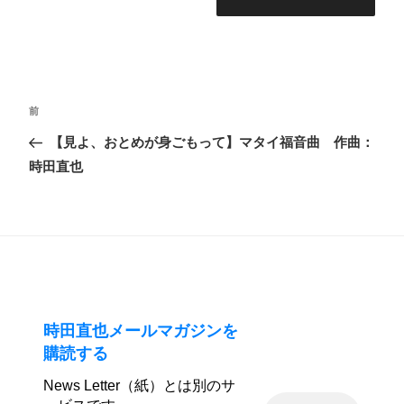
投
前
前
稿
の
【見よ、おとめが身ごもって】マタイ福音曲 作曲：
ナ
投
時田直也
ビ
稿
ゲ
ー
シ
ョ
ン
時田直也メールマガジンを
購読する
News Letter（紙）とは別のサ