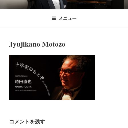
コ
時田直也 声楽
歌うことは希望を語ること、生きることは喜
ン
メニュー
びも悲しみもわかちあうことかけがえのない
テ
家/BARITONE
ン
あなたに「いのちの歌」をお届けします。
ツ
Jyujikano Motozo
へ
ス
キ
ッ
プ
コメントを残す