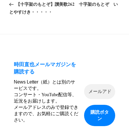
の
【十字架のもとぞ】讃美歌262 十字架のもとぞ い
ナ
投
とやすけき・・・・・
ビ
稿
ゲ
ー
シ
ョ
ン
時田直也メールマガジンを
購読する
News Letter（紙）とは別のサ
ービスです。
コンサート・YouTube配信等、
近況をお届けします。
メールアドレスのみで登録でき
ますので、お気軽にご購読くだ
さい。