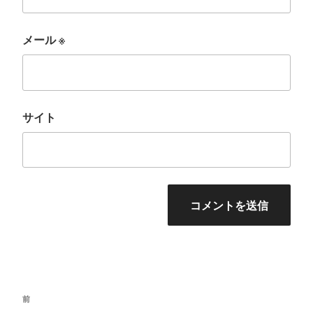
メール
※
サイト
投
前
前
稿