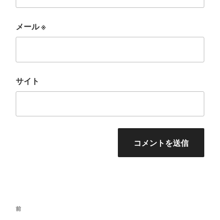
メール
※
サイト
投
前
前
稿