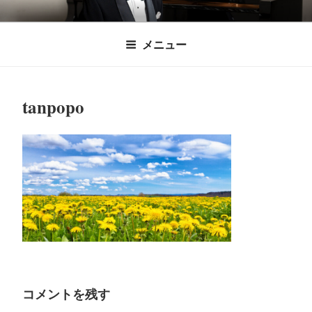
コ
時田直也 声楽
歌うことは希望を語ること、生きることは喜
ン
メニュー
びも悲しみもわかちあうことかけがえのない
テ
家/BARITONE
ン
あなたに「いのちの歌」をお届けします。
ツ
tanpopo
へ
ス
キ
ッ
プ
コメントを残す