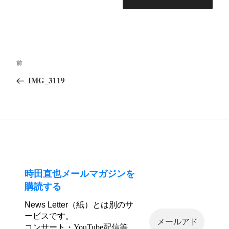
投
前
前
稿
の
IMG_3119
ナ
投
ビ
稿
ゲ
ー
シ
ョ
ン
時田直也メールマガジンを
購読する
News Letter（紙）とは別のサ
ービスです。
コンサート・YouTube配信等、