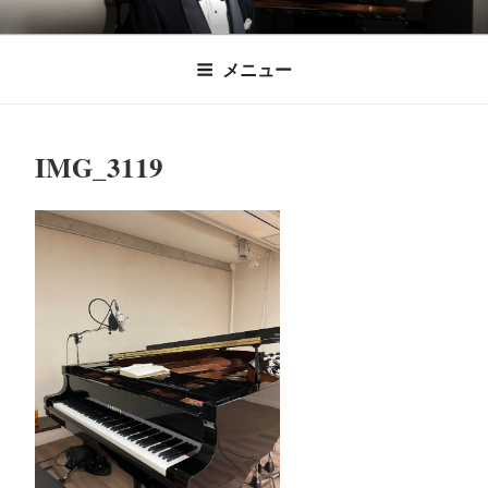
コ
時田直也 声楽
歌うことは希望を語ること、生きることは喜
ン
メニュー
びも悲しみもわかちあうことかけがえのない
テ
家/BARITONE
ン
あなたに「いのちの歌」をお届けします。
ツ
IMG_3119
へ
ス
キ
ッ
プ